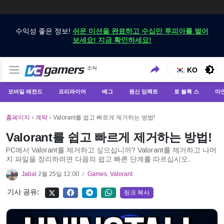
수익성 좋은 정보!
쉬운 미션을 완료하고 수십만 루피아를 벌어
보세요! 지금 확인하세요!
VCGamers에서만 최신 게임 뉴스 받기
소식
VCGamers 뉴스
KO
모바일 레전드
프리파이어
배그
원신 임팩트
로 블록 스
마
홈페이지
›
계략
›
Valorant를 쉽고 빠르게 제거하는 방법!
Valorant를 쉽고 빠르게 제거하는 방법!
PC에서 Valorant를 제거하고 싶으십니까? Valorant를 제거하고 나머
지 파일을 정리하려면 다음의 쉽고 빠른 단계를 따르십시오.
Jabal
2월 25일 12:00
Games
,
Valorant
/
기사 공유:
링크 복사