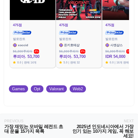
475점
475점
475점
발로란트
발로란트
발로란트
xoccid
돈키호테샵
사엔샵스
56,000루피아
56,000루피아
56,000루피아
4%
4%
3%
루피아. 53,700
루피아. 53,700
IDR 54,000
0.0 | 판매 14개
5.0 | 판매 32
0.0 | 16개 판매됨
Games
Opt
Valorant
Web2
PREVIOUS
NEXT
가장 재밌는 모바일 레전드 초
2025년 인도네시아에서 가장
대 운율 15가지 목록
인기 있는 10가지 게임, 꼭 해보
세요!