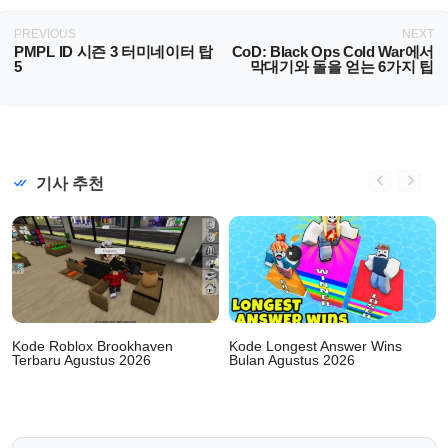
PREVIOUS
NEXT
PMPL ID 시즌 3 터미네이터 탑
CoD: Black Ops Cold War에서
5
막대기와 돌을 얻는 6가지 팁
기사 추천
Kode Roblox Brookhaven
Kode Longest Answer Wins
Terbaru Agustus 2026
Bulan Agustus 2026