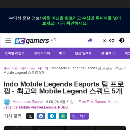
수익성 좋은 정보!
쉬운 미션을 완료하고 수십만 루피아를 벌어
보세요! 지금 확인하세요!
VCGamers에서만 최신 게임 뉴스 받기
소식
VCGamers 뉴스
KO
모바일 레전드
프리파이어
배그
원신 임팩트
로 블록 스
마
홈페이지
›
계략
›
프리파이어
›
Indo Mobile Legends Esports 팀 프로필 - 최고의
Mobile Legend 스쿼드 5개
Indo Mobile Legends Esports 팀 프로
필 - 최고의 Mobile Legend 스쿼드 5개
Muhammad Zaenal
19:08, 26 4월 21일
Free Fire
,
Games
,
Mobile
/
Legends
,
Mobile Premier League
,
PUBG
기사 공유:
링크 복사