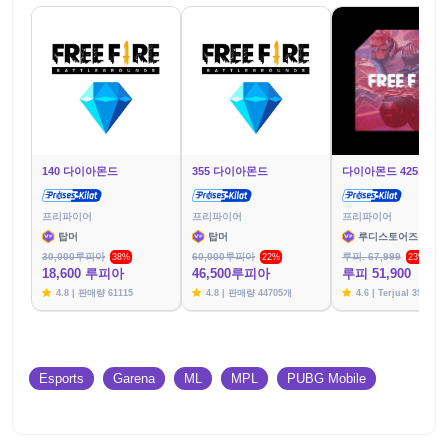
140 다이아몬드
355 다이아몬드
다이아몬드 425개
프리파이어
프리파이어
프리파이어
탑머
탑머
루디스토어즈
30,000루피아
60,000루피아
루피. 67,999
38%
22%
23%
18,600 루피아
46,500루피아
루피 51,900
4.8 | 판매량 61115
4.8 | 판매량 44705개
4.6 | Terjual 39787
Esports
Garena
ML
MPL
PUBG Mobile