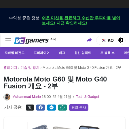
수익성 좋은 정보!
쉬운 미션을 완료하고 수십만 루피아를 벌어
보세요! 지금 확인하세요!
VCGamers에서만 최신 게임 뉴스 받기
소식
VCGamers 뉴스
KO
모바일 레전드
프리파이어
배그
원신 임팩트
로 블록 스
마
홈페이지
›
기술 및 장치
›
Motorola Moto G60 및 Moto G40 Fusion 개요 - 2부
Motorola Moto G60 및 Moto G40
Fusion 개요 - 2부
Muhammad Marie
18:00, 25 4월 21일
Tech & Gadget
/
기사 공유:
링크 복사