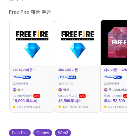
Free Fire 제품 추천
140 다이아몬드
355 다이아몬드
다이아몬드 425개
프리파이어
프리파이어
프리파이어
탑머
탑머
루디스토어즈
30,000루피아
60,000루피아
루피. 67,999
38%
22%
23%
18,600 루피아
46,500루피아
루피 52,300
4.8 | 판매량 61115
4.8 | 판매량 44705개
4.6 | Terjual 39783
Free Fire
Games
Web2