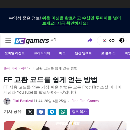
수익성 좋은 정보!
쉬운 미션을 완료하고 수십만 루피아를 벌어
보세요! 지금 확인하세요!
VCGamers에서만 최신 게임 뉴스 받기
소식
VCGamers 뉴스
KO
모바일 레전드
프리파이어
배그
원신 임팩트
로 블록 스
마
홈페이지
›
계략
›
FF 교환 코드를 쉽게 얻는 방법
FF 교환 코드를 쉽게 얻는 방법
FF 사용 코드를 얻는 가장 쉬운 방법은 모든 Free Fire 소셜 미디어
계정과 YouTube를 팔로우하는 것입니다.
Fikri Basrizal
11:44, 28일 4월 25일
Free Fire
,
Games
/
기사 공유:
링크 복사