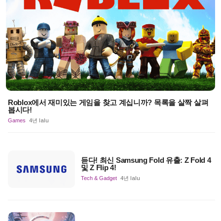
Roblox에서 재미있는 게임을 찾고 계십니까? 목록을 살짝 살펴
봅시다!
Games
4년 lalu
듣다! 최신 Samsung Fold 유출: Z Fold 4
및 Z Flip 4!
Tech & Gadget
4년 lalu