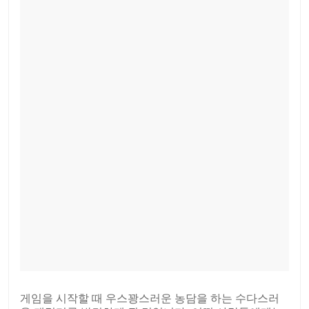
게임을 시작할 때 우스꽝스러운 농담을 하는 수다스러