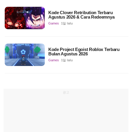
Kode Clover Retribution Terbaru
Agustus 2026 & Cara Redeemnya
Games
1일 lalu
Kode Project Egoist Roblox Terbaru
Bulan Agustus 2026
Games
1일 lalu
광고