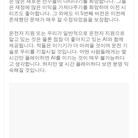
은 많은 새로운 선수들이 나타나기를 희망합니다. 그들
은 재정에 많은 이익을 가져다주기를 희망하며 이전 시
리즈도 좋아합니다. 그 외에도 이 5번째 버전은 이전에
존재했던 문제가 매우 잘 수정되었음을 보장합니다.
운전자 지원 또는 우리가 일반적으로 운전자 지원으로
알고 있는 것은 물론 점점 더 좋아지고 있는 AI와 함께
제공됩니다. 적들은 이기기가 더 어려울 것이며 운전 기
술로 우리를 기절시킬 것입니다. 어떤 사람들에게는 몇
시간만 플레이하면 AI를 이기는 것이 매우 불가능하다
고 생각합니다. 하지만 몇 시간 플레이하다 보면 분명 익
숙해질 것입니다.