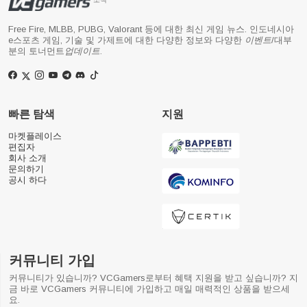
Free Fire, MLBB, PUBG, Valorant 등에 대한 최신 게임 뉴스. 인도네시아
e스포츠 게임, 기술 및 가제트에 대한 다양한 정보와 다양한
이벤트
/대부
분의 토너먼트
업데이트
.
빠른 탐색
지원
마켓플레이스
편집자
회사 소개
문의하기
공시 하다
커뮤니티 가입
커뮤니티가 있습니까? VCGamers로부터 혜택 지원을 받고 싶습니까? 지
금 바로 VCGamers 커뮤니티에 가입하고 매일 매력적인 상품을 받으세
요.