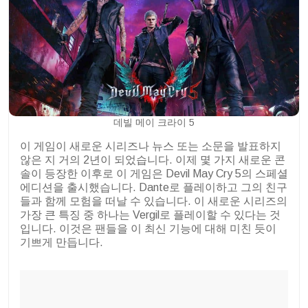
데빌 메이 크라이 5
이 게임이 새로운 시리즈나 뉴스 또는 소문을 발표하지
않은 지 거의 2년이 되었습니다. 이제 몇 가지 새로운 콘
솔이 등장한 이후로 이 게임은 Devil May Cry 5의 스페셜
에디션을 출시했습니다. Dante로 플레이하고 그의 친구
들과 함께 모험을 떠날 수 있습니다. 이 새로운 시리즈의
가장 큰 특징 중 하나는 Vergil로 플레이할 수 있다는 것
입니다. 이것은 팬들을 이 최신 기능에 대해 미친 듯이
기쁘게 만듭니다.