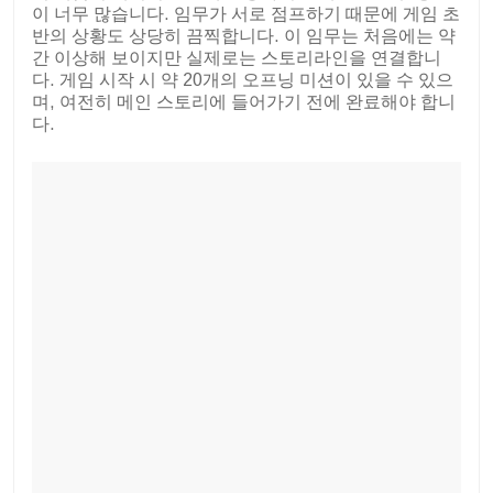
이 너무 많습니다. 임무가 서로 점프하기 때문에 게임 초
반의 상황도 상당히 끔찍합니다. 이 임무는 처음에는 약
간 이상해 보이지만 실제로는 스토리라인을 연결합니
다. 게임 시작 시 약 20개의 오프닝 미션이 있을 수 있으
며, 여전히 메인 스토리에 들어가기 전에 완료해야 합니
다.