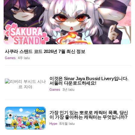
사쿠라 스탠드 코드 2026년 7월 최신 정보
Games
4주 lalu
이것은 Sinar Jaya Bussid Livery입니다.
서둘러 다운로드하세요!
Games
3년 lalu
가장 인기 있는 뽀로로 캐릭터 목록, 당신
이 가장 좋아하는 캐릭터는 무엇입니까?
Hype
8개월 lalu