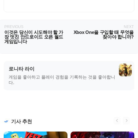
PREVIOUS
NEXT
이것은 당신이 시도해야 할 가
Xbox One을 구입할 때 무엇을
장 멋진 안드로이드 오픈 월드
찾아야 합니까?
게임입니다
로니타 라이
게임을 좋아하고 플레이 경험을 기록하는 것을 좋아합니
다.
기사 추천