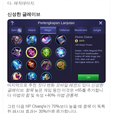
다.
매직데미지
.
신성한 글레이브
마지막으로 추천
짓다
변화
모바일 레전드
있다
신성한
글레이브. 항목
늦은 게임 동안 이것은 +65를 추가합니
다
마법의 힘
및 속성 +40%
마법 관통력
.
그런 다음 HP Chang'e가 70%보다 높을 때
항목
이 독특
한 패시브 효과는 30%만큼 증가합니다.