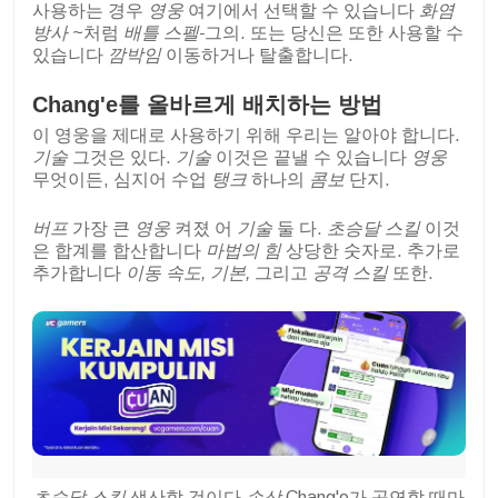
사용하는 경우
영웅
여기에서 선택할 수 있습니다
화염
방사
~처럼
배틀 스펠-
그의. 또는 당신은 또한 사용할 수
있습니다
깜박임
이동하거나 탈출합니다.
Chang'e를 올바르게 배치하는 방법
이 영웅을 제대로 사용하기 위해 우리는 알아야 합니다.
기술
그것은 있다.
기술
이것은 끝낼 수 있습니다
영웅
무엇이든, 심지어 수업
탱크
하나의
콤보
단지.
버프
가장 큰
영웅
켜졌 어
기술
둘 다.
초승달 스킬
이것
은 합계를 합산합니다
마법의 힘
상당한 숫자로. 추가로
추가합니다
이동 속도, 기본,
그리고
공격 스킬
또한.
초승달 스킬
생산할 것이다
손상
Chang'e가 공연할 때마