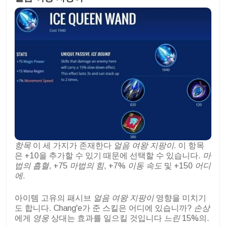
항목
이 세 가지가 존재한다
얼음 여왕 지팡이.
이 항목
은 +10을 추가할 수 있기 때문에 선택할 수 있습니다.
마
법의 흡혈
, +75
마법의 힘
, +7%
이동 속도
및 +150
어디
에
.
아이템 고유의 패시브
얼음 여왕 지팡이
영향을 미치기
도 합니다. Chang'e가 준 스킬은 어디에 있습니까?
손상
에게
영웅
상대는 효과를 일으킬 것입니다
느린
15%의.