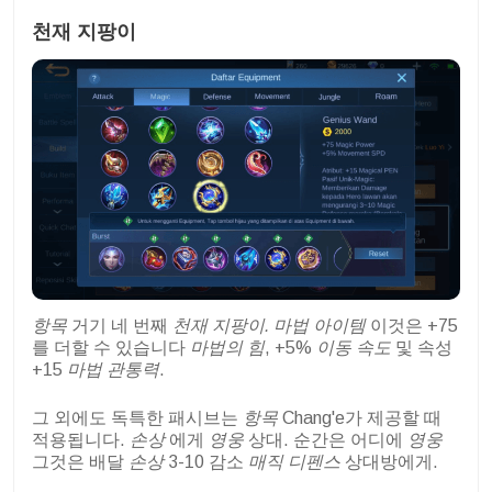
천재 지팡이
항목
거기 네 번째
천재 지팡이. 마법 아이템
이것은 +75
를 더할 수 있습니다
마법의 힘
, +5%
이동 속도
및 속성
+15
마법 관통력
.
그 외에도 독특한 패시브는
항목
Chang'e가 제공할 때
적용됩니다.
손상
에게
영웅
상대. 순간은 어디에
영웅
그것은 배달
손상
3-10 감소
매직 디펜스
상대방에게.