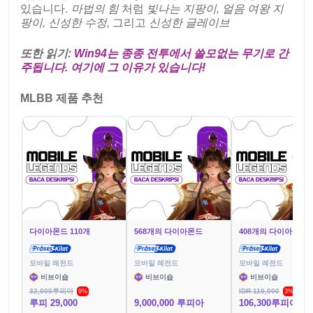
있습니다.
마법의 힘
처럼
빛나는 지팡이, 얼음 여왕 지
팡이, 신성한 수정,
그리고
신성한 글레이브
또한 읽기:
Win94는 종종 전투에서 쓸모없는 무기로 간
주됩니다. 여기에 그 이유가 있습니다!
MLBB 제품 추천
다이아몬드 110개
568개의 다이아몬드
408개의 다이아몬드
모바일 레전드
모바일 레전드
모바일 레전드
비브이숍
비브이숍
비브이숍
32,000루피아
IDR 110,000
9%
3%
루피 29,000
9,000,000 루피아
106,300루피아