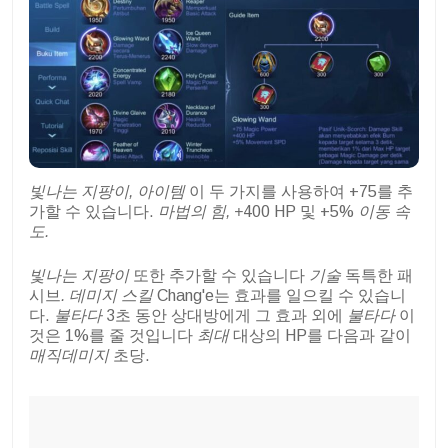
빛나는 지팡이, 아이템
이 두 가지를 사용하여 +75를 추
가할 수 있습니다.
마법의 힘, +
400 HP 및 +5%
이동 속
도.
빛나는 지팡이
또한 추가할 수 있습니다
기술
독특한 패
시브
. 데미지 스킬
Chang'e는 효과를 일으킬 수 있습니
다.
불타다
3초 동안 상대방에게 그 효과 외에
불타다
이
것은 1%를 줄 것입니다
최대
대상의 HP를 다음과 같이
매직데미지
초당.