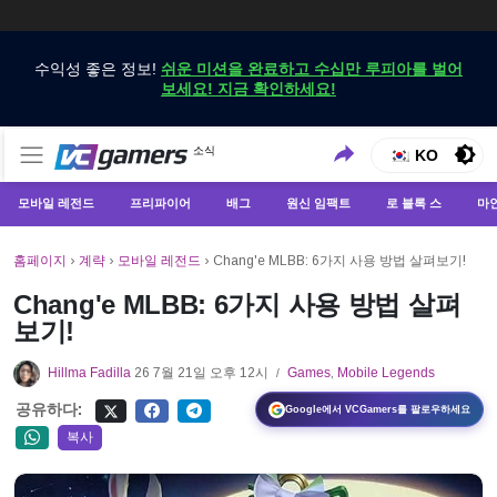
수익성 좋은 정보!
쉬운 미션을 완료하고 수십만 루피아를 벌어
보세요! 지금 확인하세요!
VCGamers에서만 최신 게임 뉴스 받기
소식
VCGamers 뉴스
KO
모바일 레전드
프리파이어
배그
원신 임팩트
로 블록 스
마
홈페이지
›
계략
›
모바일 레전드
›
Chang'e MLBB: 6가지 사용 방법 살펴보기!
Chang'e MLBB: 6가지 사용 방법 살펴
보기!
Hillma Fadilla
26 7월 21일 오후 12시
Games
,
Mobile Legends
/
공유하다:
Google에서 VCGamers를 팔로우하세요
복사