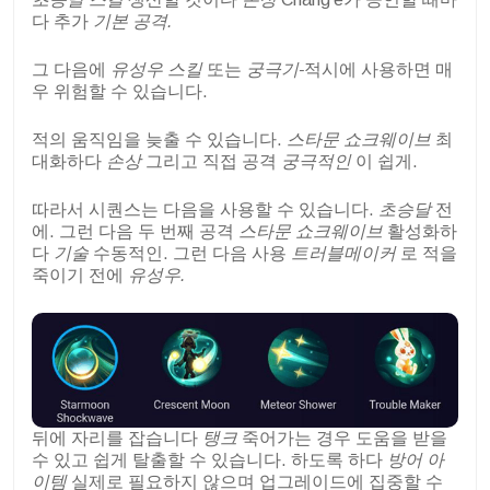
다 추가
기본 공격.
그 다음에
유성우 스킬
또는
궁극기-
적시에 사용하면 매
우 위험할 수 있습니다.
적의 움직임을 늦출 수 있습니다.
스타문 쇼크웨이브
최
대화하다
손상
그리고 직접 공격
궁극적인
이 쉽게.
따라서 시퀀스는 다음을 사용할 수 있습니다.
초승달
전
에. 그런 다음 두 번째 공격
스타문 쇼크웨이브
활성화하
다
기술
수동적인. 그런 다음 사용
트러블메이커
로 적을
죽이기 전에
유성우.
뒤에 자리를 잡습니다
탱크
죽어가는 경우 도움을 받을
수 있고 쉽게 탈출할 수 있습니다. 하도록 하다
방어 아
이템
실제로 필요하지 않으며 업그레이드에 집중할 수