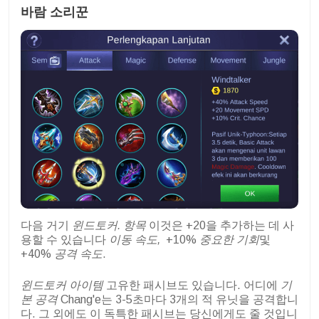
바람 소리꾼
다음 거기
윈드토커. 항목
이것은 +20을 추가하는 데 사
용할 수 있습니다
이동 속도,
+10%
중요한 기회
및
+40%
공격 속도
.
윈드토커 아이템
고유한 패시브도 있습니다. 어디에
기
본 공격
Chang'e는 3-5초마다 3개의 적 유닛을 공격합니
다. 그 외에도 이 독특한 패시브는 당신에게도 줄 것입니