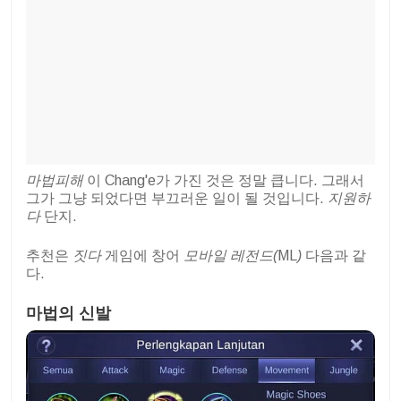
마법피해
이 Chang'e가 가진 것은 정말 큽니다. 그래서
그가 그냥 되었다면 부끄러운 일이 될 것입니다.
지원하
다
단지.
추천은
짓다
게임에 창어
모바일 레전드(
ML
)
다음과 같
다.
마법의 신발