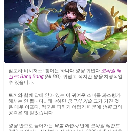
알로하 비시저스! 창어는 하나다
영웅
귀엽다
모바일 레
전드: Bang Bang
(MLBB)
.
귀엽고 작지만
영웅
치명적일
수 있습니다.
토끼와 함께 달에 앉아 있는 이 귀여운 소녀를 과소평가
해서는 안 됩니다.. 왜냐하면
궁극의 기술
그가 가진 것
은 매우 아프다. 적군은 피하기 어렵기 때문에
범위
그의
공격은 꽤 멀었습니다.
영웅
안으로 들어가는
역할 마법사
안에
모바일 레전드