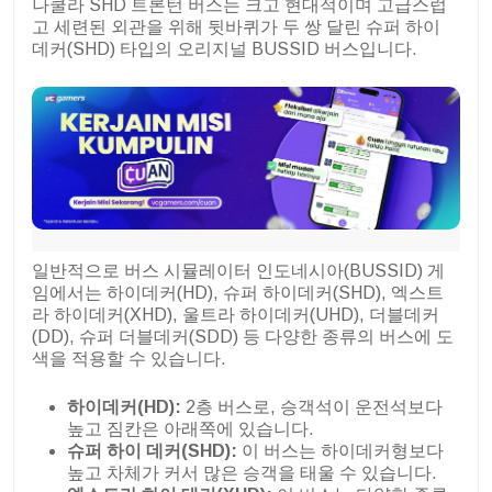
나쿨라 SHD 트론턴 버스는 크고 현대적이며 고급스럽
고 세련된 외관을 위해 뒷바퀴가 두 쌍 달린 슈퍼 하이
데커(SHD) 타입의 오리지널 BUSSID 버스입니다.
일반적으로 버스 시뮬레이터 인도네시아(BUSSID) 게
임에서는 하이데커(HD), 슈퍼 하이데커(SHD), 엑스트
라 하이데커(XHD), 울트라 하이데커(UHD), 더블데커
(DD), 슈퍼 더블데커(SDD) 등 다양한 종류의 버스에 도
색을 적용할 수 있습니다.
하이데커(HD):
2층 버스로, 승객석이 운전석보다
높고 짐칸은 아래쪽에 있습니다.
슈퍼 하이 데커(SHD):
이 버스는 하이데커형보다
높고 차체가 커서 많은 승객을 태울 수 있습니다.