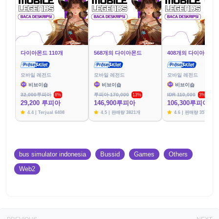
다이아몬드 110개
568개의 다이아몬드
408개의 다이아몬드
모바일 레전드
모바일 레전드
모바일 레전드
비브이숍
비브이숍
비브이숍
32,000루피아
루피아 170,000
IDR 110,000
8%
13%
3%
29,200 루피아
146,900루피아
106,300루피아
4.4 | Terjual 6408
4.5 | 판매량 3821개
4.6 | 판매량 3576개
bus simulator indonesia
Bussid
Games
Others
Web2