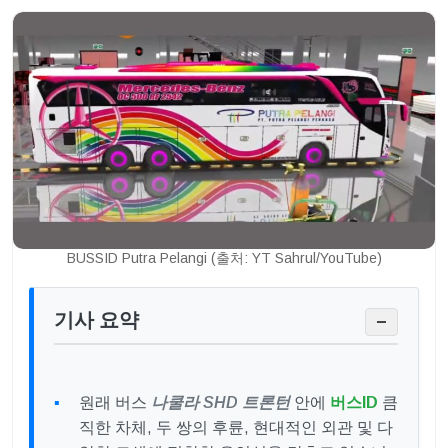
BUSSID Putra Pelangi (출처: YT Sahrul/YouTube)
기사 요약
−
원래 버스
나쿨라 SHD 트론턴
안에
버스ID
큼
직한 차체, 두 쌍의 후륜, 현대적인 외관 및 다