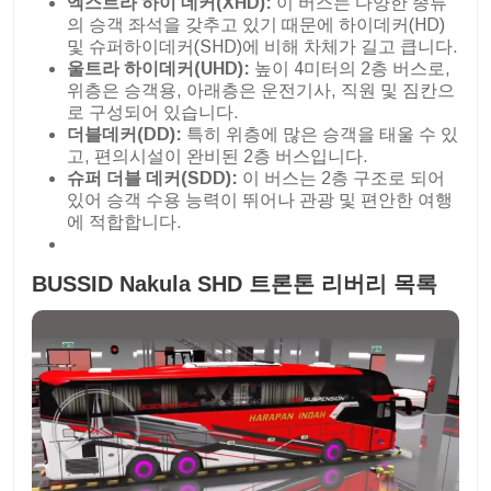
엑스트라 하이 데커(XHD):
이 버스는 다양한 종류
의 승객 좌석을 갖추고 있기 때문에 하이데커(HD)
및 슈퍼하이데커(SHD)에 비해 차체가 길고 큽니다.
울트라 하이데커(UHD):
높이 4미터의 2층 버스로,
위층은 승객용, 아래층은 운전기사, 직원 및 짐칸으
로 구성되어 있습니다.
더블데커(DD):
특히 위층에 많은 승객을 태울 수 있
고, 편의시설이 완비된 2층 버스입니다.
슈퍼 더블 데커(SDD):
이 버스는 2층 구조로 되어
있어 승객 수용 능력이 뛰어나 관광 및 편안한 여행
에 적합합니다.
BUSSID Nakula SHD 트론톤 리버리 목록