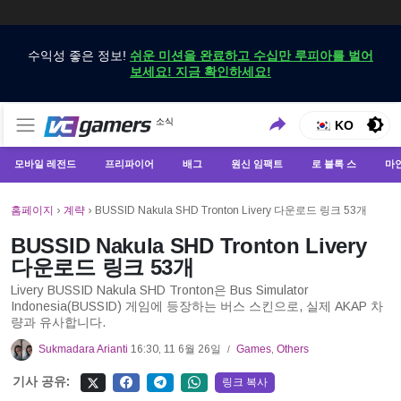
수익성 좋은 정보!
쉬운 미션을 완료하고 수십만 루피아를 벌어
보세요! 지금 확인하세요!
VCGamers에서만 최신 게임 뉴스 받기
소식
VCGamers 뉴스
KO
모바일 레전드
프리파이어
배그
원신 임팩트
로 블록 스
마
홈페이지
›
계략
›
BUSSID Nakula SHD Tronton Livery 다운로드 링크 53개
BUSSID Nakula SHD Tronton Livery
다운로드 링크 53개
Livery BUSSID Nakula SHD Tronton은 Bus Simulator
Indonesia(BUSSID) 게임에 등장하는 버스 스킨으로, 실제 AKAP 차
량과 유사합니다.
Sukmadara Arianti
16:30, 11 6월 26일
Games
,
Others
/
기사 공유:
링크 복사