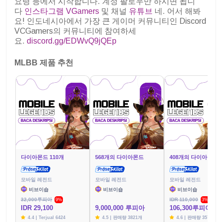
요령 등에서 시작합니다. 계정 팔로우만 하시면 됩니
다
인스타그램 VGamers
및 채널
유튜브
네. 어서 해봐
요! 인도네시아에서 가장 큰 게이머 커뮤니티인 Discord
VCGamers의 커뮤니티에 참여하세
요.
discord.gg/EDWvQ9jQEp
MLBB 제품 추천
다이아몬드 110개
568개의 다이아몬드
408개의 다이아몬드
모바일 레전드
모바일 레전드
모바일 레전드
비브이숍
비브이숍
비브이숍
32,000루피아
IDR 110,000
9%
3%
IDR 29,100
9,000,000 루피아
106,300루피아
4.4 | Terjual 6424
4.5 | 판매량 3821개
4.6 | 판매량 3576개