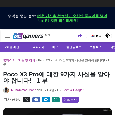
수익성 좋은 정보!
쉬운 미션을 완료하고 수십만 루피아를 벌어
보세요! 지금 확인하세요!
VCGamers에서만 최신 게임 뉴스 받기
소식
VCGamers 뉴스
KO
모바일 레전드
프리파이어
배그
원신 임팩트
로 블록 스
마
홈페이지
›
기술 및 장치
›
Poco X3 Pro에 대한 9가지 사실을 알아야 합니다! - 1
부
Poco X3 Pro에 대한 9가지 사실을 알아
야 합니다! - 1 부
Muhammad Marie
9:00, 21 4월 21
Tech & Gadget
/
기사 공유:
링크 복사