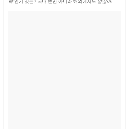
략
인기 있는? 국내 뿐만 아니라 해외에서도
알잖아
.