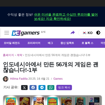
수익성 좋은 정보!
쉬운 미션을 완료하고 수십만 루피아를 벌어
보세요! 지금 확인하세요!
VCGamers에서만 최신 게임 뉴스 받기
소식
VCGamers 뉴스
KO
모바일 레전드
프리파이어
배그
원신 임팩트
로 블록 스
마
홈페이지
›
계략
›
인도네시아에서 만든 56개의 게임은 괜찮습니다!-1부
인도네시아에서 만든 56개의 게임은 괜
찮습니다!-1부
Hillma Fadilla
20:25, 16 4월 21
Games
/
기사 공유:
링크 복사