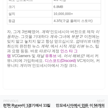
크기
6.8MB
설치
10,000,000+
등급
4.3/5(구글 플레이 스토어)
자, 그게 3번째였어.
계략
인도네시아 버전으로 제작
이
동하는
. 그것을 기대하다
계속-
그녀에
부분
2! 이전에는
잊지 말고 놓치지 말고 항상 얻으십시오.
업데이트
대한
최신의 완전한 뉴스
계략
. 에서 시작
게임 리뷰
뉴스, 팁
과 요령 등등. 바로
따르다
계정
인스 타 그
램
VCGamers 및
채널
유튜브
네.
어서 해봐요
! 에서 커
뮤니티에 가입하세요.
디스코드(Discord)
VC게이머, 커
뮤니티
게이머
인도네시아에서 가장 크다.
PREVIOUS
NEXT
BTR Ryzen이 1경기에서 11킬
인도네시아에서 만든 이 56개의