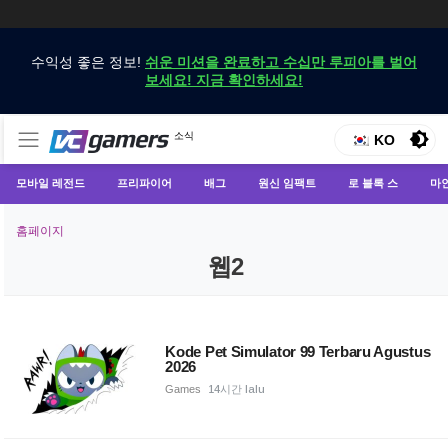
수익성 좋은 정보!
쉬운 미션을 완료하고 수십만 루피아를 벌어
보세요! 지금 확인하세요!
VCGamers에서만 최신 게임 뉴스 받기
소식
VCGamers 뉴스
KO
모바일 레전드
프리파이어
배그
원신 임팩트
로 블록 스
마
홈페이지
웹2
Kode Pet Simulator 99 Terbaru Agustus
2026
Games
14시간 lalu