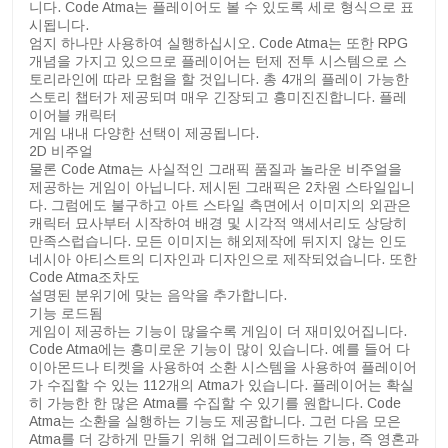
니다. Code Atma는 플레이어도 볼 수 있도록 세로 형식으로 표
시됩니다.
엄지 하나만 사용하여 실행하십시오. Code Atma는 또한 RPG
개념을 가지고 있으므로 플레이어는 턴제 전투 시스템으로 스
토리라인에 따라 모험을 할 것입니다. 총 4개의 플레이 가능한
스토리 챕터가 제공되며 매우 긴장되고 흥미진진합니다. 플레
이어블 캐릭터
게임 내내 다양한 선택이 제공됩니다.
2D 비주얼
물론 Code Atma는 사실적인 그래픽 품질과 놀라운 비주얼을
제공하는 게임이 아닙니다. 제시된 그래픽은 2차원 스타일입니
다. 그럼에도 불구하고 아트 스타일 측면에서 이미지의 외관은
캐릭터 묘사부터 시작하여 배경 및 시각적 액세서리도 상당히
만족스럽습니다. 모든 이미지는 해외제작에 뒤지지 않는 인도
네시아 아티스트의 디자인과 디자인으로 제작되었습니다. 또한
Code Atma조차도
설명된 분위기에 맞는 음악을 추가합니다.
기능 로드됨
게임이 제공하는 기능이 많을수록 게임이 더 재미있어집니다.
Code Atma에는 흥미로운 기능이 많이 있습니다. 예를 들어 다
이아몬드나 티켓을 사용하여 소환 시스템을 사용하여 플레이어
가 수집할 수 있는 112개의 Atma가 있습니다. 플레이어는 확실
히 가능한 한 많은 Atma를 수집할 수 있기를 원합니다. Code
Atma는 소환을 실행하는 기능도 제공합니다. 그런 다음 모은
Atma를 더 강하게 만들기 위해 업그레이드하는 기능, 즉 영혼과