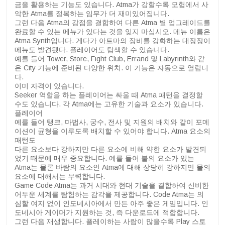
금을 활용하는 기능도 있습니다. Atma가 강할수록 모험에서 사
악한 Atma를 정복하는 임무가 더 재미있어집니다.
그런 다음 Atma의 강점을 결합하여 다른 Atma 별 업그레이드를
완료할 수 있는 메뉴가 있다는 것을 잊지 마십시오. 메뉴 이름은
Atma Synth입니다. 게다가 아트마의 장비를 강화하는 대장장이
메뉴도 발견됐다. 플레이어도 탐색할 수 있습니다.
예를 들어 Tower, Store, Fight Club, Errand 및 Labyrinth와 같
은 City 기능에 준비된 다양한 위치. 이 기능은 자동으로 열립니
다.
이미 자격이 있습니다.
Seeker 역할을 하는 플레이어는 싸울 때 Atma 패턴을 결정할
수도 있습니다. 각 Atma에는 고유한 기술과 요소가 있습니다.
플레이어
예를 들어 탱크, 마법사, 궁수, 전사 및 지원의 배치와 같이 포메
이션이 균형을 이루도록 배치할 수 있어야 합니다. Atma 요소의
패턴도
다른 요소보다 강하지만 다른 요소에 비해 약한 요소가 발견되
었기 때문에 매우 중요합니다. 예를 들어 불의 요소가 있는
Atma는 물론 바람의 요소인 Atma에 대해 상당히 강하지만 물의
요소에 대해서는 무력합니다.
Game Code Atma는 과거 시대와 현대 기술을 결합하여 신비한
어두운 세계를 탐험하는 감각을 제공합니다. Code Atma는 의
심할 여지 없이 인도네시아에서 만든 아주 좋은 게임입니다. 인
도네시아 게이머가 지원하는 것, 즉 다운로드에 적합합니다.
그런 다음 재생합니다. 플레이하는 사람이 많을수록 Play 스토