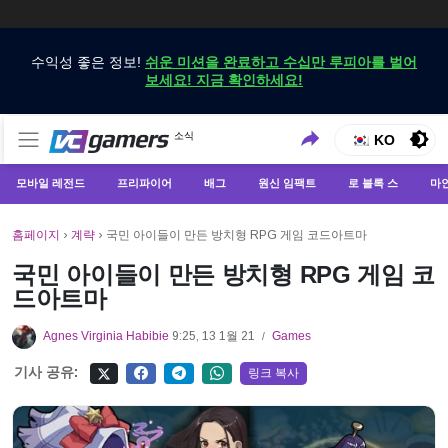
수익성 좋은 정보!
쉬운 미션을 완료하고 수십만 루피아를 벌어
보세요! 지금 확인하세요!
VCGamers에서만 최신 게임 뉴스 받기
소식
VCGamers 뉴스
KO
모바일 레전드
프리파이어
배그
원신 임팩트
로 블록 스
마
홈페이지
›
계략
›
국민 아이들이 만든 방치형 RPG 게임 코드아트마
국민 아이들이 만든 방치형 RPG 게임 코
드아트마
Agnes Virginia Habibie
9:25, 13 1월 21
Games
/
기사 공유:
링크 복사