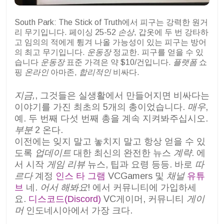
South Park: The Stick of Truth에서 피구는 강력한 원거
리 무기입니다. 페이싱 25-52
손상
, 갑옷에 두 번 강타하
고 임의의 적에게 튕겨 나올 가능성이 있는 피구는 방어
의 최고 무기입니다.
운동장
정교한. 피구를 얻을 수 있
습니다
운동장
표준 가격은 약 $10/건입니다.
플랫폼
쇼
핑
온라인
아마존,
합리적인
비싸다.
지금,
, 그것들은 실생활에서 만들어지면 비싸다는
이야기를 가진 최초의 5개의 총이었습니다.
매우
,
예. 두 번째 다섯 번째 총을 계속 지켜봐주십시오.
부분
2 온다.
이전에는 잊지 말고 놓치지 말고 항상 얻을 수 있
도록
업데이트
대한 최신의 완전한 뉴스
계략
. 에
서 시작
게임 리뷰
뉴스, 팁과 요령 등등. 바로
따
르다
계정
인스 타 그램
VCGamers 및
채널
유튜
브
네.
어서 해봐요
! 에서 커뮤니티에 가입하세
요.
디스코드(Discord)
VC게이머, 커뮤니티
게이
머
인도네시아에서 가장 크다.