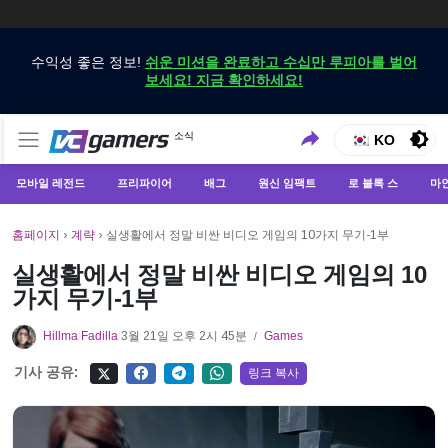
수익성 좋은 정보!
쉬운 미션을 완료하고 수십만 루피아를 벌어
보세요! 지금 확인하세요!
VCGamers에서만 최신 게임 뉴스 받기
소식
VCGamers 뉴스
KO
모바일 레전드
프리파이어
배그
원신 임팩트
로 블록 스
마
홈페이지
›
계략
›
실생활에서 정말 비싼 비디오 게임의 10가지 무기-1부
실생활에서 정말 비싼 비디오 게임의 10
가지 무기-1부
Hillma Fadilla
3월 21일 오후 2시 45분
Games
/
기사 공유:
링크 복사