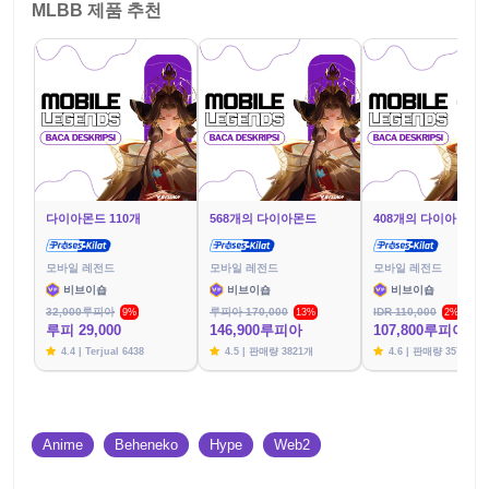
MLBB 제품 추천
다이아몬드 110개
568개의 다이아몬드
408개의 다이아몬드
모바일 레전드
모바일 레전드
모바일 레전드
비브이숍
비브이숍
비브이숍
32,000루피아
루피아 170,000
IDR 110,000
9%
13%
2%
루피 29,000
146,900루피아
107,800루피아
4.4 | Terjual 6438
4.5 | 판매량 3821개
4.6 | 판매량 3576개
Anime
Beheneko
Hype
Web2