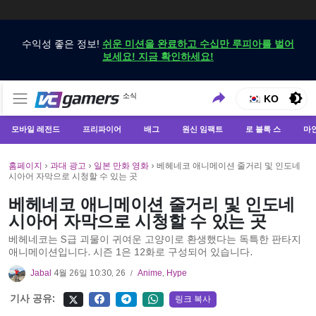
수익성 좋은 정보!
쉬운 미션을 완료하고 수십만 루피아를 벌어
보세요! 지금 확인하세요!
VCGamers에서만 최신 게임 뉴스 받기
소식
VCGamers 뉴스
KO
모바일 레전드
프리파이어
배그
원신 임팩트
로 블록 스
마
홈페이지
›
과대 광고
›
일본 만화 영화
›
베헤네코 애니메이션 줄거리 및 인도네
시아어 자막으로 시청할 수 있는 곳
베헤네코 애니메이션 줄거리 및 인도네
시아어 자막으로 시청할 수 있는 곳
베헤네코는 S급 괴물이 귀여운 고양이로 환생했다는 독특한 판타지
애니메이션입니다. 시즌 1은 12화로 구성되어 있습니다.
Jabal
4월 26일 10:30, 26
Anime
,
Hype
/
기사 공유:
링크 복사