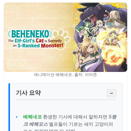
애니메이션 베헤네코. 출처: 아마존
기사 요약
−
베헤네코
환생한 기사에 대해서 말하자면
S랭
크 베헤모스
엘프들이 기르는 새끼 고양이의