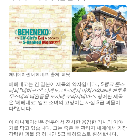
애니메이션 베헤네코. 출처: 레딧
베헤네코는 긴 일본어 제목의 약자입니다.,
S랭크 몬스
터의 "베히모스" 다케도, 네코에서 마치가와레테 에루후
무스메의 애완동물 토시테 쿠라시테마스.
영어판 제목
은 '베헤네코: 엘프 소녀의 고양이는 사실 S급 괴물이
다!'입니다.
이 애니메이션은 전투에서 전사한 용감한 기사의 이야
기를 담고 있습니다. 그는 죽은 후 판타지 세계에서 가장
강력한 괴물 중 하나인 S급 베히모스로 환생합니다.