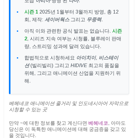
모습
아리아
명명 된
다마
.
시즌 1
2025년 1월부터 3월까지 방영, 총 12
회, 제작:
세이버웍스
그리고
무중력
.
아직 이와 관련한 공식 발표는 없습니다.
시즌
2
, 시리즈 지속 여부는 시청률, 블루레이 판매
량, 스트리밍 성과에 달려 있습니다.
합법적으로 시청하세요
아이치이
,
비스테이
션
(빌리빌리) 그리고
HIDIVE
최고의 품질을
위해, 그리고 애니메이션 산업을 지원하기 위
해.
베헤네코 애니메이션 줄거리 및 인도네시아어 자막으로
시청할 수 있는 곳
만약 ~에 대한 정보를 찾고 계신다면
베헤네코
, 아마도
당신은 이 독특한 애니메이션에 대해 궁금증을 갖고 있
을 것입니다.