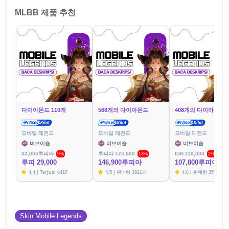
MLBB 제품 추천
다이아몬드 110개
568개의 다이아몬드
408개의 다이아몬드
모바일 레전드
모바일 레전드
모바일 레전드
비브이숍
비브이숍
비브이숍
32,000루피아
루피아 170,000
IDR 110,000
9%
13%
2%
루피 29,000
146,900루피아
107,800루피아
4.4 | Terjual 6419
4.5 | 판매량 3821개
4.6 | 판매량 3576개
Skin Mobile Legends