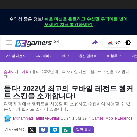
수익성 좋은 정보!
쉬운 미션을 완료하고 수십만 루피아를 벌어
보세요! 지금 확인하세요!
VCGamers에서만 최신 게임 뉴스 받기
소식
VCGamers 뉴스
KO
모바일 레전드
프리파이어
배그
원신 임팩트
로 블록 스
마
홈페이지
›
계략
›
듣다! 2022년 최고의 모바일 레전드 헬커트 스킨을 소개합니
다!
듣다! 2022년 최고의 모바일 레전드 헬커
트 스킨을 소개합니다!
여명의 땅에서 헬커트를 사용할 때 소유하고 수집하여 사용할 수 있
는 5개의 헬커트 스킨이 있습니다.
Muhammad Taufiq Al-Ghifari
16:24, 1 8월 22
Games
,
Mobile Legends
/
기사 공유:
링크 복사