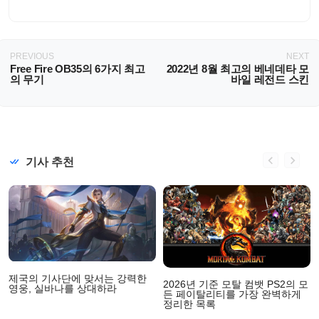
PREVIOUS
NEXT
Free Fire OB35의 6가지 최고
2022년 8월 최고의 베네데타 모
의 무기
바일 레전드 스킨
기사 추천
제국의 기사단에 맞서는 강력한
2026년 기준 모탈 컴뱃 PS2의 모
영웅, 실바나를 상대하라
든 페이탈리티를 가장 완벽하게
정리한 목록