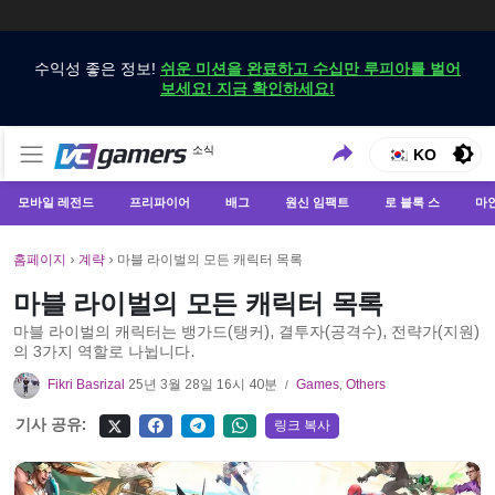
수익성 좋은 정보!
쉬운 미션을 완료하고 수십만 루피아를 벌어
보세요! 지금 확인하세요!
VCGamers에서만 최신 게임 뉴스 받기
소식
VCGamers 뉴스
KO
모바일 레전드
프리파이어
배그
원신 임팩트
로 블록 스
마
홈페이지
›
계략
›
마블 라이벌의 모든 캐릭터 목록
마블 라이벌의 모든 캐릭터 목록
마블 라이벌의 캐릭터는 뱅가드(탱커), 결투자(공격수), 전략가(지원)
의 3가지 역할로 나뉩니다.
Fikri Basrizal
25년 3월 28일 16시 40분
Games
,
Others
/
기사 공유:
링크 복사