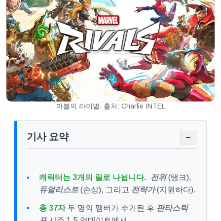
마블의 라이벌. 출처: Charlie INTEL
기사 요약
−
캐릭터는 3개의 릴로 나뉩니다.
:
전위
(탱크),
듀얼리스트
(손상), 그리고
전략가
(지원하다).
총 37자
두 명의 멤버가 추가된 후
판타스틱
포
시즌 1.5 업데이트에서.