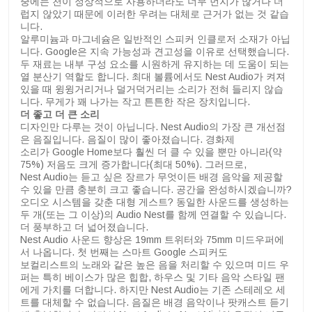
중에는 천이 정상적으로 사용하더라도 너무 먼지가 많거나 더
럽지 않았기 때문에 이러한 우려는 대체로 근거가 없는 것 같습
니다.
알루미늄과 마그네슘은 일반적인 스피커 인클로저 소재가 아닙
니다. Google은 지속 가능성과 견고성을 이유로 선택했습니다.
두 재료는 내부 구성 요소를 시원하게 유지하는 데 도움이 되는
열 분산기 역할도 합니다. 최대 볼륨에서도 Nest Audio가 켜져
있을 때 윙윙거리거나 덜거덕거리는 소리가 전혀 들리지 않습
니다. 무게가 꽤 나가는 작고 튼튼한 작은 장치입니다.
더 좋고 더 큰 소리
디자인만 다루는 것이 아닙니다. Nest Audio의 가장 큰 개선점
은 음질입니다. 음질이 많이 좋아졌습니다. 경화제
소리가 Google Home보다 훨씬 더 클 수 있을 뿐만 아니라(약
75%) 저음도 크게 증가합니다(최대 50%). 그러므로,
Nest Audio는 듣고 싶은 장르가 무엇이든 배경 음악을 제공할
수 있을 만큼 충분히 크고 좋습니다. 공간을 완성하시겠습니까?
오디오 시스템을 갖춘 대형 게스트? 동일한 사운드를 생성하는
두 개(또는 그 이상)의 Audio Nest를 함께 연결할 수 있습니다.
더 풍부하고 더 넓어졌습니다.
Nest Audio 사운드 향상은 19mm 트위터와 75mm 미드우퍼에
서 나옵니다. 첫 번째는 스마트 Google 스피커도
보컬리스트의 노래와 같은 높은 음을 처리할 수 있으며 미드 우
퍼는 특히 베이스가 많은 힙합, 하우스 및 기타 음악 스타일 팬
에게 가치를 더합니다. 하지만 Nest Audio는 기존 스테레오 세
트를 대체할 수 없습니다. 음질은 배경 음악이나 팟캐스트 듣기