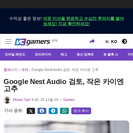
수익성 좋은 정보!
쉬운 미션을 완료하고 수십만 루피아를 벌어
보세요! 지금 확인하세요!
VCGamers에서만 최신 게임 뉴스 받기
소식
VCGamers 뉴스
KO
모바일 레전드
프리파이어
배그
원신 임팩트
로 블록 스
마
홈페이지
›
계략
›
Google Nest Audio 검토, 작은 카이엔 고추
Google Nest Audio 검토, 작은 카이엔
고추
Wulan Sari
9:42, 25 12월 20
Games
/
기사 공유:
링크 복사