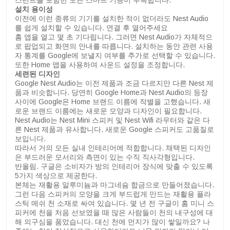
스턴트를 포함한 모든 스마트 기능이 부족합니다.
설치 용이성
이전에 이런 종류의 기기를 설치한 적이 없더라도 Nest Audio
를 쉽게 설치할 수 있습니다. 연결 후 열어주세요
홈 앱을 열고 몇 초 기다립니다. 그러면 Nest Audio가 자체적으
로 팝업되고 화면의 안내를 따릅니다. 설치하는 동안 관련 사용
자 통계를 Google에 보낼지 여부를 추가로 선택할 수 있습니다.
또한 Home 앱을 사용하여 사운드 설정을 조정합니다.
세련된 디자인
Google Nest Audio는 이전 제품과 조금 다르지만 다른 Nest 제
품과 비슷합니다. 당연히 Google Home과 Nest Audio의 등장
사이에 Google은 Home 브랜드 이름에 작별을 고했습니다. 새
로운 브랜드 이름에는 새로운 모양과 디자인이 필요합니다.
Nest Audio는 Nest Mini 스피커 및 Nest Wifi 라우터와 같은 다
른 Nest 제품과 유사합니다. 새로운 Google 스피커도 고품질로
보입니다.
따라서 거의 모든 실내 인테리어에 적합합니다. 채택된 디자인
은 부드러운 모서리와 측면이 있는 수직 직사각형입니다.
반올림. 구글은 소비자가 방의 인테리어 장식에 맞출 수 있도록
5가지 색상으로 제공한다.
본체는 재활용 알루미늄과 마그네슘 합금으로 만들어졌습니다.
그런 다음 스피커의 모양을 크게 부드럽게 만드는 재활용 플라
스틱 메쉬 천 소재로 싸여 있습니다. 몇 년 전 구글이 홈 미니 스
피커에 천을 처음 선보였을 때 많은 사람들이 천의 내구성에 대
해 의구심을 품었습니다. 대신 천에 먼지가 많이 쌓일까요? 나