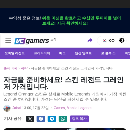
수익성 좋은 정보!
쉬운 미션을 완료하고 수십만 루피아를 벌어
보세요! 지금 확인하세요!
VCGamers에서만 최신 게임 뉴스 받기
소식
VCGamers 뉴스
KO
모바일 레전드
프리파이어
배그
원신 임팩트
로 블록 스
마
홈페이지
›
계략
›
자금을 준비하세요! 스킨 레전드 그레인저 가격입니다.
자금을 준비하세요! 스킨 레전드 그레인
저 가격입니다.
Legend Granger 스킨은 실제로 Mobile Legends 게임에서 가장 비싼
스킨 중 하나입니다. 가격은 당신을 파산시킬 수 있습니다.
Jabal
13:00, 17월 22일
Games
,
Mobile Legends
/
기사 공유:
링크 복사