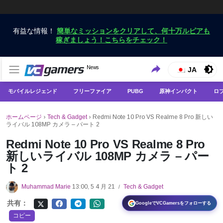
有益な情報！
簡単なミッションをクリアして、何十万ルピアも
稼ぎましょう！こちらをチェック！
VCGamersだけで最新のゲームニュースを入手
News
VCGamers ニュース
JA
モバイルレジェンド
フリーファイア
PUBG
原神インパクト
ロ
ホームページ
›
Tech & Gadget
›
Redmi Note 10 Pro VS Realme 8 Pro 新しい
ライバル 108MP カメラ – パート 2
Redmi Note 10 Pro VS Realme 8 Pro
新しいライバル 108MP カメラ – パー
ト 2
Muhammad Marie
13:00, 5 4 月 21
Tech & Gadget
/
共有：
GoogleでVCGamersをフォローする
コピー