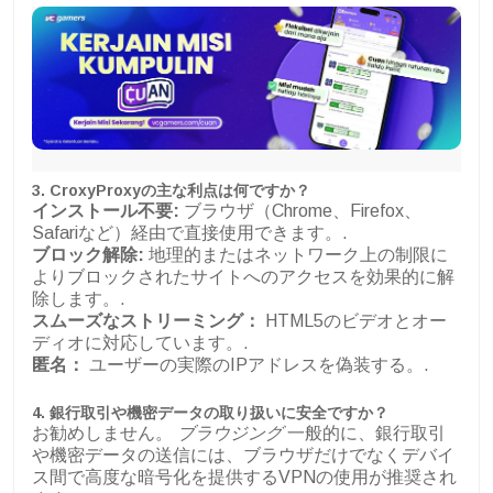
3. CroxyProxyの主な利点は何ですか？
インストール不要:
ブラウザ（Chrome、Firefox、
Safariなど）経由で直接使用できます。.
ブロック解除:
地理的またはネットワーク上の制限に
よりブロックされたサイトへのアクセスを効果的に解
除します。.
スムーズなストリーミング：
HTML5のビデオとオー
ディオに対応しています。.
匿名：
ユーザーの実際のIPアドレスを偽装する。.
4. 銀行取引や機密データの取り扱いに安全ですか？
お勧めしません。
ブラウジング
一般的に、銀行取引
や機密データの送信には、ブラウザだけでなくデバイ
ス間で高度な暗号化を提供するVPNの使用が推奨され