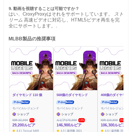
9.
動画を視聴することは可能ですか？
はい、CroxyProxyはそれをサポートしています。
スト
リーム
高速ビデオに対応し、HTML5ビデオ再生を完
全にサポートします。.
MLBB製品の推奨事項
ダイヤモンド 110 個
568個のダイヤモンド
408個のダイヤモンド
モバイルレジェンド
モバイルレジェンド
モバイルレジェンド
ショップ
ショップ
ショップ
IDR 32,000
ルピア170,000
IDR 110,000
8%
13%
3%
29,200ルピア
146,900ルピア
106,300ルピア
4.4 | Terjual 6409
4.5 | 販売数 3821
4.6 | 販売数 3576