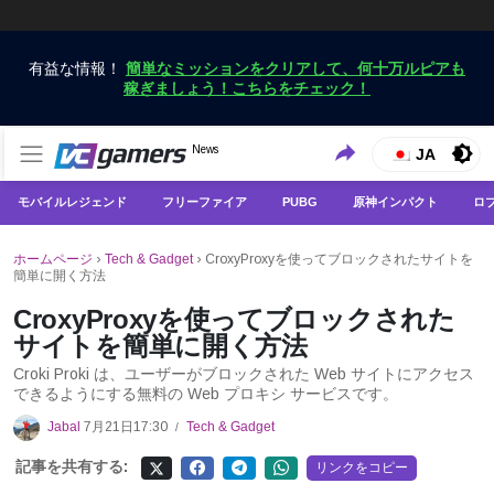
有益な情報！
簡単なミッションをクリアして、何十万ルピアも
稼ぎましょう！こちらをチェック！
VCGamersだけで最新のゲームニュースを入手
News
VCGamers ニュース
JA
モバイルレジェンド
フリーファイア
PUBG
原神インパクト
ロ
ホームページ
›
Tech & Gadget
›
CroxyProxyを使ってブロックされたサイトを
簡単に開く方法
CroxyProxyを使ってブロックされた
サイトを簡単に開く方法
Croki Proki は、ユーザーがブロックされた Web サイトにアクセス
できるようにする無料の Web プロキシ サービスです。
Jabal
7月21日17:30
Tech & Gadget
/
記事を共有する:
リンクをコピー