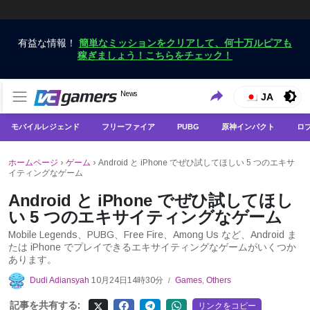
有益な情報！
簡単なミッションをクリアして、何十万ルピアも
稼ぎましょう！こちらをチェック！
VCGamersだけで最新のゲームニュースを入手
News
VCGamers ニュース
JA
モバイルレジェンド
フリーファイア
PUBG
原神インパクト
ロ
ホームページ
›
ゲーム
›
Android と iPhone でぜひ試してほしい 5 つのエキサ
イティングなゲーム
Android と iPhone でぜひ試してほし
い 5 つのエキサイティングなゲーム
Mobile Legends、PUBG、Free Fire、Among Us など、Android ま
たは iPhone でプレイできるエキサイティングなゲームがいくつか
あります。
Dudi Adiansyah
10月24日14時30分
Games
,
Others
/
記事を共有する:
リンクをコピー