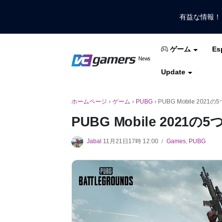
有益な情報
Es
ゲーム
VCGamersだけで最新のゲームニュ
News
VCGamers ニュ
Update
モバイルレジェンド
フリーファイア
PUB
ホームページ
›
ゲーム
›
PUBG
›
PUBG Mobile 20
PUBG Mobile 20
Jabal
11月21日17時 12:00
Games
,
PUBG
/