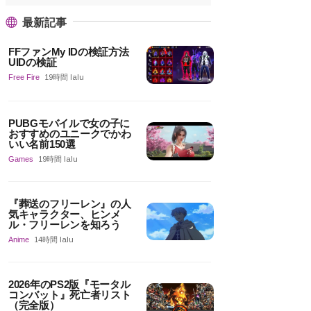
最新記事
FFファンMy IDの検証方法
UIDの検証
Free Fire
19時間 lalu
PUBGモバイルで女の子に
おすすめのユニークでかわ
いい名前150選
Games
19時間 lalu
『葬送のフリーレン』の人
気キャラクター、ヒンメ
ル・フリーレンを知ろう
Anime
14時間 lalu
2026年のPS2版『モータル
コンバット』死亡者リスト
（完全版）