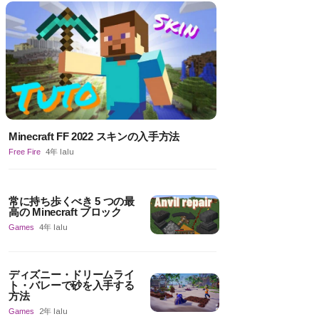
Minecraft FF 2022 スキンの入手方法
Free Fire
4年 lalu
常に持ち歩くべき 5 つの最
高の Minecraft ブロック
Games
4年 lalu
ディズニー・ドリームライ
ト・バレーで砂を入手する
方法
Games
2年 lalu