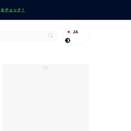
らをチェック！
JA
ラグナロク
Promo
ヴァロラント
広告