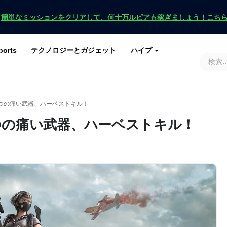
！
簡単なミッションをクリアして、何十万ルピアも稼ぎましょう！こち
ports
テクノロジーとガジェット
ハイプ
ースを入手
ース
G
原神インパクト
ロブロックス
マインクラフト
土田 2
21の5つの痛い武器、ハーベストキル！
21の5つの痛い武器、ハーベストキル！