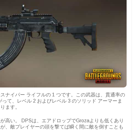
で最強のスナイパー ライフルの 1 つです。この武器は、貫通率の
たがって、レベル 2 およびレベル 3 のソリッド アーマーま
あります。
高い。 DPSは、エアドロップでGrozaよりも低くあり
すが、敵プレイヤーの頭を撃てば瞬く間に敵を倒すことも