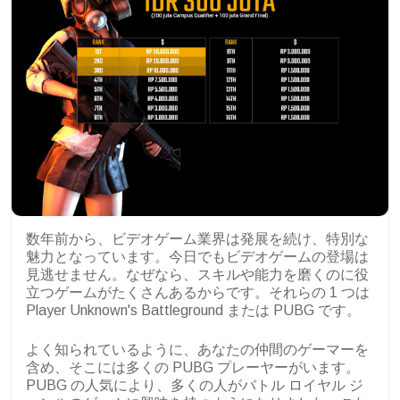
数年前から、ビデオゲーム業界は発展を続け、特別な
魅力となっています。今日でもビデオゲームの登場は
見逃せません。なぜなら、スキルや能力を磨くのに役
立つゲームがたくさんあるからです。それらの 1 つは
Player Unknown's Battleground または PUBG です。
よく知られているように、あなたの仲間のゲーマーを
含め、そこには多くの PUBG プレーヤーがいます。
PUBG の人気により、多くの人がバトル ロイヤル ジ