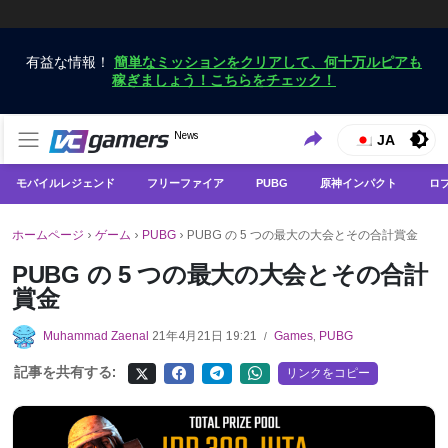
有益な情報！
簡単なミッションをクリアして、何十万ルピアも
稼ぎましょう！こちらをチェック！
VCGamersだけで最新のゲームニュースを入手
News
VCGamers ニュース
JA
モバイルレジェンド
フリーファイア
PUBG
原神インパクト
ロ
ホームページ
›
ゲーム
›
PUBG
›
PUBG の 5 つの最大の大会とその合計賞金
PUBG の 5 つの最大の大会とその合計
賞金
Muhammad Zaenal
21年4月21日 19:21
Games
,
PUBG
/
記事を共有する:
リンクをコピー