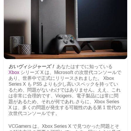
おいヴィシジャーズ！
あなたはすでに知っている
Xbox
シリーズ X は、Microsoft の次世代コンソールで
あり、世界中で正式にリリースされました。 Xbox
Series X も PS5 よりも少し高いスペックを持ってい
るため、問題がないわけではありません。ええ、これ
は非常に合理的です、Vicigers、電子製品には常に問
題があるため、それが何であれ.さらに、Xbox Series
X は、多くの問題が発生する可能性のある第 1 世代の
次世代コンソールです。
VCGamers は、Xbox Series X で見つかった問題とそ