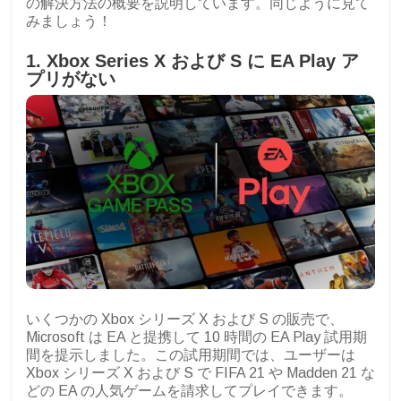
の解決方法の概要を説明しています。同じように見て
みましょう！
1. Xbox Series X および S に EA Play ア
プリがない
いくつかの Xbox シリーズ X および S の販売で、
Microsoft は EA と提携して 10 時間の EA Play 試用期
間を提示しました。この試用期間では、ユーザーは
Xbox シリーズ X および S で FIFA 21 や Madden 21 な
どの EA の人気ゲームを請求してプレイできます。