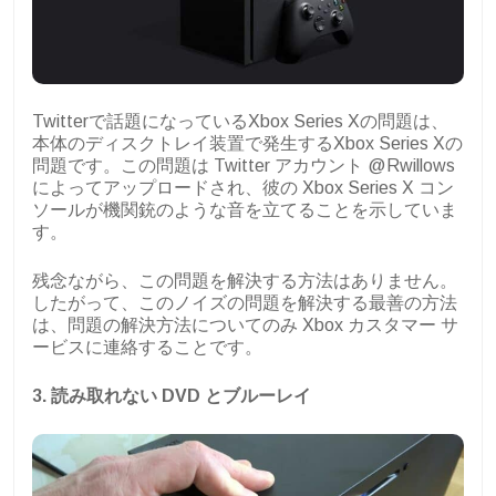
Twitterで話題になっているXbox Series Xの問題は、
本体のディスクトレイ装置で発生するXbox Series Xの
問題です。この問題は Twitter アカウント @Rwillows
によってアップロードされ、彼の Xbox Series X コン
ソールが機関銃のような音を立てることを示していま
す。
残念ながら、この問題を解決する方法はありません。
したがって、このノイズの問題を解決する最善の方法
は、問題の解決方法についてのみ Xbox カスタマー サ
ービスに連絡することです。
3. 読み取れない DVD とブルーレイ