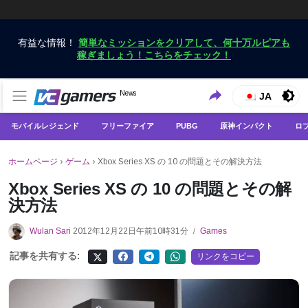
有益な情報！
簡単なミッションをクリアして、何十万ルピアも
稼ぎましょう！こちらをチェック！
VCGamersだけで最新のゲームニュースを入手
News
VCGamers ニュース
JA
モバイルレジェンド
フリーファイア
PUBG
原神インパクト
ロ
ホームページ
›
ゲーム
›
Xbox Series XS の 10 の問題とその解決方法
Xbox Series XS の 10 の問題とその解
決方法
Wulan Sari
2012年12月22日午前10時31分
Games
/
記事を共有する:
リンクをコピー