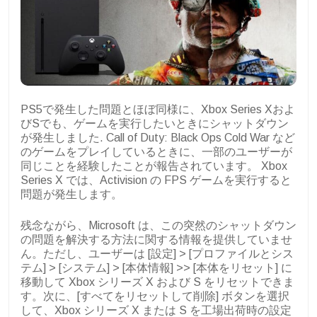
PS5で発生した問題とほぼ同様に、Xbox Series Xおよ
びSでも、ゲームを実行したいときにシャットダウン
が発生しました. Call of Duty: Black Ops Cold War など
のゲームをプレイしているときに、一部のユーザーが
同じことを経験したことが報告されています。 Xbox
Series X では、Activision の FPS ゲームを実行すると
問題が発生します。
残念ながら、Microsoft は、この突然のシャットダウン
の問題を解決する方法に関する情報を提供していませ
ん。ただし、ユーザーは [設定] > [プロファイルとシス
テム] > [システム] > [本体情報] >> [本体をリセット] に
移動して Xbox シリーズ X および S をリセットできま
す。次に、[すべてをリセットして削除] ボタンを選択
して、Xbox シリーズ X または S を工場出荷時の設定