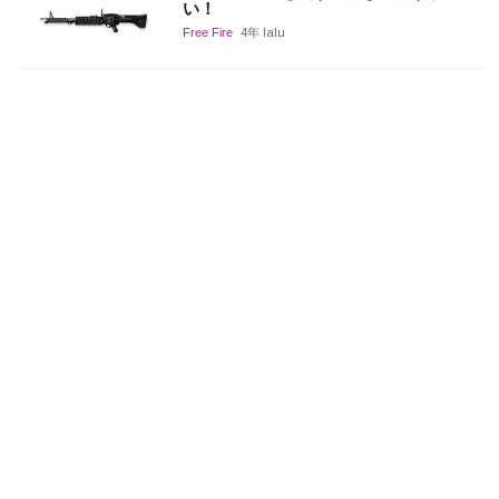
い！
Free Fire
4年 lalu