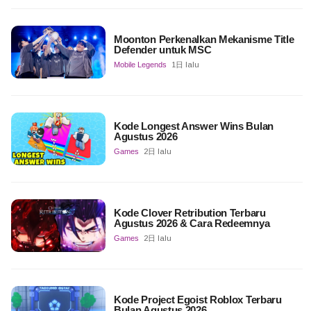
Moonton Perkenalkan Mekanisme Title
Defender untuk MSC
Mobile Legends
1日 lalu
Kode Longest Answer Wins Bulan
Agustus 2026
Games
2日 lalu
Kode Clover Retribution Terbaru
Agustus 2026 & Cara Redeemnya
Games
2日 lalu
Kode Project Egoist Roblox Terbaru
Bulan Agustus 2026