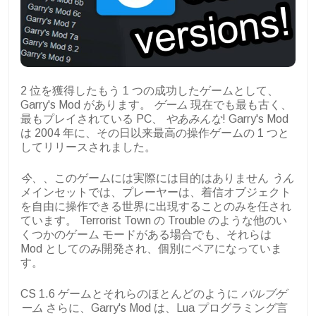
2 位を獲得したもう 1 つの成功したゲームとして、
Garry's Mod があります。
ゲーム
現在でも最も古く、
最もプレイされている PC、
やあみんな
! Garry's Mod
は 2004 年に、その日以来最高の操作ゲームの 1 つと
してリリースされました。
今、
、このゲームには実際には目的はありません
うん
メインセットでは、プレーヤーは、着信オブジェクト
を自由に操作できる世界に出現することのみを任され
ています。 Terrorist Town の Trouble のような他のい
くつかのゲーム モードがある場合でも、それらは
Mod としてのみ開発され、個別にペアになっていま
す。
CS 1.6 ゲームとそれらのほとんどのように
バルブゲ
ーム
さらに、Garry's Mod は、Lua プログラミング言