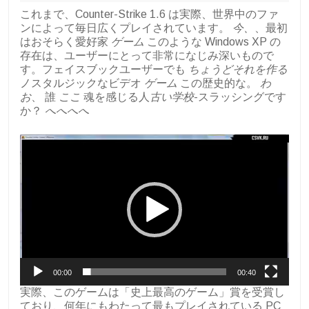
これまで、Counter-Strike 1.6 は実際、世界中のファ
ンによって毎日広くプレイされています。
今、
、最初
はおそらく愛好家
ゲーム
このような Windows XP の
存在は、ユーザーにとって非常になじみ深いもので
す。フェイスブックユーザーでも
ちょうどそれを作る
ノスタルジックなビデオ
ゲーム
この歴史的な。
わ
お
、 誰
ここ
魂を感じる人
古い学校
-スラッシングです
か？
へへへへ
動
画
プ
レ
ー
ヤ
ー
00:00
00:40
実際、このゲームは「史上最高のゲーム」賞を受賞し
ており、何年にもわたって最もプレイされている PC