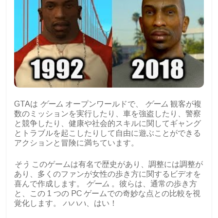
GTAは
ゲーム
オープンワールドで、
ゲーム
観客が複
数のミッションを実行したり、車を強盗したり、警察
と競争したり、健康や社会的スキルに関してギャング
とトラブルを起こしたりして自由に遊ぶことができる
アクションと冒険に満ちています。
そう
このゲームは有名で歴史があり、調整には調整が
あり、多くのファンが女性の歩き方に関するビデオを
喜んで作成します。
ゲーム
。彼らは、通常の歩き方
と、この 1 つの PC ゲームでの奇妙な点との比較を視
覚化します。
ハハハ
、はい！