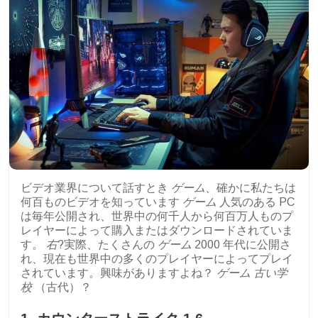
ビデオ業界について話すとき
ゲーム
、確かに私たちは
何百ものビデオを知っています
ゲーム
人気のある PC
は毎年公開され、世界中の何千人から何百万人ものプ
レイヤーによって購入またはダウンロードされていま
す。
右
?実際、たくさんの
ゲーム
2000 年代に公開さ
れ、現在も世界中の多くのプレイヤーによってプレイ
されています。興味がありますよね？
ゲーム
古い学
校
（古代）？