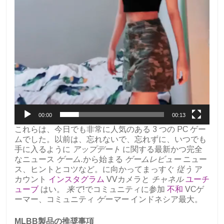
00:00
00:13
これらは、今日でも非常に人気のある 3 つの PC ゲー
ムでした。以前は、忘れないで、忘れずに、いつでも
手に入るように
アップデート
に関する最新かつ完全
なニュース
ゲーム
.から始まる
ゲームレビュー
ニュー
ス、ヒントとコツなど。に向かってまっすぐ
従う
ア
カウント
インスタグラム
VVカメラと
チャネル
ユーチ
ューブ
はい。
来て
!でコミュニティに参加
不和
VCゲ
ーマー、コミュニティ
ゲーマー
インドネシア最大。
MLBB製品の推奨事項