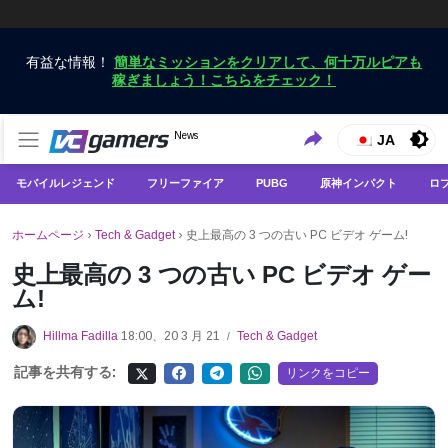
有益な情報！
簡単なミッションをクリアして、何十万ルピアも
稼ぎましょう！こちらをチェック！
VCGamersだけで最新のゲームニュースを入手
News
VCGamers ニュース
JA
モバイルレジェンド
フリーファイア
PUBG
原神インパクト
ロ
ホームページ
›
Tech & Gadget
›
史上最高の 3 つの古い PC ビデオ ゲーム!
史上最高の 3 つの古い PC ビデオ ゲー
ム!
Hillma Fadilla
18:00、20 3 月 21
Tech & Gadget
/
記事を共有する:
リンクをコピー