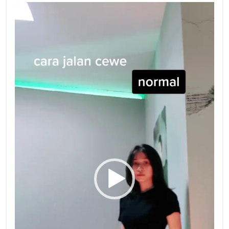
動
画
プ
レ
ー
ヤ
ー