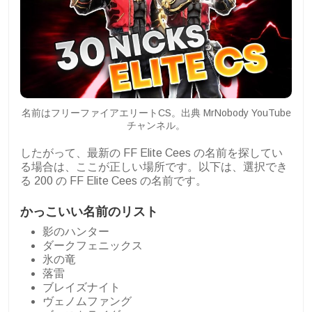
名前はフリーファイアエリートCS。出典 MrNobody YouTube
チャンネル。
したがって、最新の FF Elite Cees の名前を探してい
る場合は、ここが正しい場所です。以下は、選択でき
る 200 の FF Elite Cees の名前です。
かっこいい名前のリスト
影のハンター
ダークフェニックス
氷の竜
落雷
ブレイズナイト
ヴェノムファング