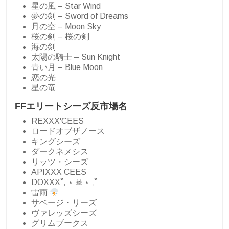
星の風 – Star Wind
夢の剣 – Sword of Dreams
月の空 – Moon Sky
桜の剣 – 桜の剣
海の剣
太陽の騎士 – Sun Knight
青い月 – Blue Moon
恋の光
星の竜
FFエリートシーズ反市場名
REXXX'CEES
ロードオブザノース
キングシーズ
ダークネメシス
リッツ・シーズ
APIXXX CEES
DOXXX˚₊ ⋆ ☠︎︎ ⋆ ₊˚
雷雨
サベージ・リーズ
ヴァレッズシーズ
グリムブークス