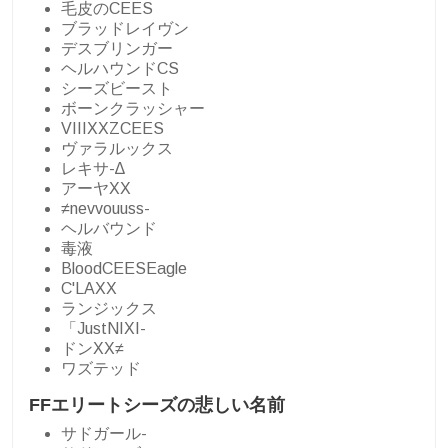
毛皮のCEES
ブラッドレイヴン
デスブリンガー
ヘルハウンドCS
シーズビースト
ボーンクラッシャー
VIIIXXZCEES
ヴァラルックス
レキサ-∆
アーヤXX
≠nevvouuss-
ヘルバウンド
毒液
BloodCEESEagle
C'LAXX
ランジックス
「JustNIXI-
ドンXX≠
ワズテッド
FFエリートシーズの悲しい名前
サドガール-