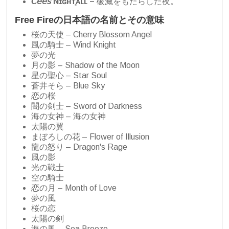
𝘊𝘦𝘦𝘴 Nɪɢʜᴛ͓ᴀʟʟ –
破滅をもたらした夜。
Free Fireの日本語の名前とその意味
桜の天使 – Cherry Blossom Angel
風の騎士 – Wind Knight
夢の光
月の影 – Shadow of the Moon
星の聖心 – Star Soul
蒼井そら – Blue Sky
恋の桜
闇の剣士 – Sword of Darkness
海の女神 – 海の女神
太陽の翼
まぼろしの花 – Flower of Illusion
龍の怒り – Dragon's Rage
風の影
光の戦士
空の騎士
恋の月 – Month of Love
夢の風
桜の恋
太陽の剣
海の風 – Sea Breeze