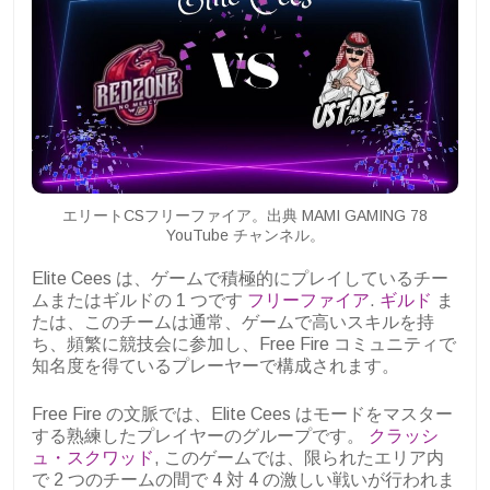
エリートCSフリーファイア。出典 MAMI GAMING 78
YouTube チャンネル。
Elite Cees は、ゲームで積極的にプレイしているチー
ムまたはギルドの 1 つです
フリーファイア
.
ギルド
ま
たは、このチームは通常、ゲームで高いスキルを持
ち、頻繁に競技会に参加し、Free Fire コミュニティで
知名度を得ているプレーヤーで構成されます。
Free Fire の文脈では、Elite Cees はモードをマスター
する熟練したプレイヤーのグループです。
クラッシ
ュ・スクワッド
, このゲームでは、限られたエリア内
で 2 つのチームの間で 4 対 4 の激しい戦いが行われま