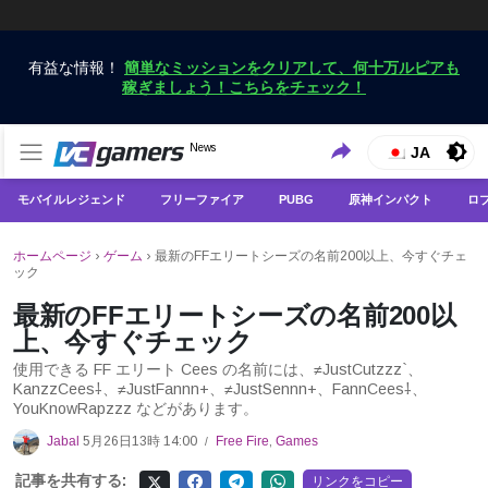
有益な情報！
簡単なミッションをクリアして、何十万ルピアも
稼ぎましょう！こちらをチェック！
VCGamersだけで最新のゲームニュースを入手
News
VCGamers ニュース
JA
モバイルレジェンド
フリーファイア
PUBG
原神インパクト
ロ
ホームページ
›
ゲーム
›
最新のFFエリートシーズの名前200以上、今すぐチェ
ック
最新のFFエリートシーズの名前200以
上、今すぐチェック
使用できる FF エリート Cees の名前には、≠JustCutzzz`、
KanzzCees⸸、≠JustFannn+、≠JustSennn+、FannCees⸸、
YouKnowRapzzz などがあります。
Jabal
5月26日13時 14:00
Free Fire
,
Games
/
記事を共有する:
リンクをコピー