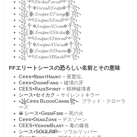
꧁༺𝓢𝓽𝓻𝓲𝓴𝓮𝓕𝓸𝓻𝓬𝓮༻꧂
꧁༒☬𝓥𝓲𝓻𝓾𝓼𝓧𝓢𝓷𝓲𝓹𝓮☬༒꧂
꧁𓊈𒆜𝓢𝓷𝓲𝓹𝓮𝓻𝓧𝓕𝓪𝓷𝓰𒆜𓊉꧂
꧁༺𝓢𝓷𝓲𝓹𝓮𝓻𝓧𝓢𝓸𝓾𝓵༻꧂
꧁༒☬𝓢𝓷𝓲𝓹𝓮𝓻𝓧𝓒𝓻𝓸𝔀☬༒꧂
꧁𓊈𒆜𝓢𝓷𝓲𝓹𝓮𝓻𝓧𝓢𝓽𝓻𝓲𝓴𝓮𒆜𓊉꧂
꧁༺𝓢𝓷𝓲𝓹𝓮𝓻𝓧𝓢𝓽𝓸𝓻𝓶༻꧂
꧁༒☬𝓢𝓷𝓲𝓹𝓮𝓻𝓧𝓥𝓲𝓻𝓾𝓼☬༒꧂
꧁𓊈𒆜𝓢𝓷𝓲𝓹𝓮𝓻𝓧𝓢𝓱𝓪𝓸𝔀𒆜𓊉꧂
꧁༺𝓢𝓷𝓲𝓹𝓮𝓻𝓧𝓑𝓵𝓪𝓬𝓴༻꧂
FFエリートシースの恐ろしい名前とその意味
Cees•NɪɢʜᴛHᴀᴜɴᴛ –
夜驚症
.
Cees•DᴏᴏᴍFᴀɴɢ –
破壊の牙
CEES•RᴀᴢᴇSᴘɪʀɪᴛ –
精神破壊者
シース•セイカク –
サイレントキラー
꧁Cees BʟᴏᴏᴅCʀᴀᴡʟ꧂-
ブラッド・クローラ
ーズ
☠︎ シース•GʀɪᴍFɪʀᴇ –
死の火
Cees•DᴇᴀᴅZᴏɴᴇ –
デスゾーン
CEES•VᴇɴᴏᴍBʟᴀsᴛ –
毒の爆発
シース•S̷O̷U̷L̷R̷I̷P̷ –
ソウルリッパー