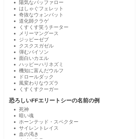
陽気なバッファロー
はしゃぐフェレット
奇抜なウォンバット
道化師クラゲ
くすくす笑うチーター
メリーマングース
ジッピーゼブ
クスクスガゼル
弾むバイソン
面白いカエル
ハッピーハリネズミ
機知に富んだウルフ
ドロールダック
風変わりなウズラ
くすくすクーガー
恐ろしいFFエリートシーの名前の例
死神
暗い魂
ホーンテッド・スペクター
サイレントレイス
血の渇き