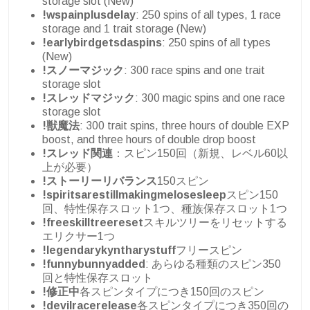
storage slot (New)
!wspainplusdelay
: 250 spins of all types, 1 race
storage and 1 trait storage (New)
!earlybirdgetsdaspins
: 250 spins of all types
(New)
!スノーマジック
: 300 race spins and one trait
storage slot
!スレッドマジック
: 300 magic spins and one race
storage slot
!獣魔法
: 300 trait spins, three hours of double EXP
boost, and three hours of double drop boost
!スレッド関連
：スピン150回（新規、レベル60以
上が必要）
!ストーリーリバランス
150スピン
!spiritsarestillmakingmelosesleep
スピン150
回、特性保存スロット1つ、種族保存スロット1つ
!freeskilltreereset
スキルツリーをリセットする
エリクサー1つ
!legendarykyntharystuff
フリースピン
!funnybunnyadded
: あらゆる種類のスピン350
回と特性保存スロット
!修正中
各スピンタイプにつき150回のスピン
!devilracerelease
各スピンタイプにつき350回の