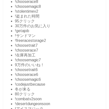
!chooserace8
!choosemagic8
!stolentimev2
!盗まれた時間
95クリック
30万件のお気に入り
!getajob
!サンドマン
!freeracestorage2
!choosetrait7
!chooserace7
!在庫再加工
!choosemagic7
9万件のいいね！
!choosetrait6
!chooserace6
!choosemagic6
!codejustbecause
冬が来る
80クリック
!combatv2soon
!desertdungeonsoon
!アイスマジック