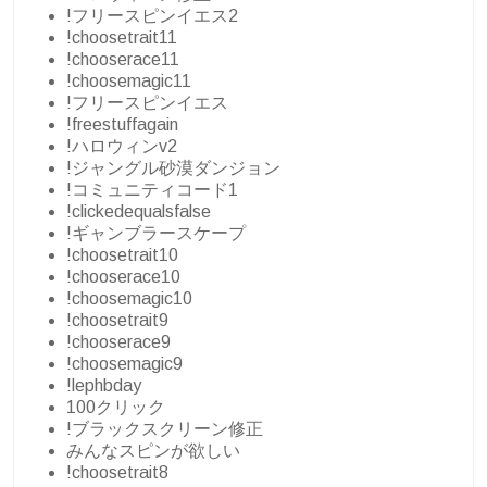
!フリースピンイエス2
!choosetrait11
!chooserace11
!choosemagic11
!フリースピンイエス
!freestuffagain
!ハロウィンv2
!ジャングル砂漠ダンジョン
!コミュニティコード1
!clickedequalsfalse
!ギャンブラースケープ
!choosetrait10
!chooserace10
!choosemagic10
!choosetrait9
!chooserace9
!choosemagic9
!lephbday
100クリック
!ブラックスクリーン修正
みんなスピンが欲しい
!choosetrait8