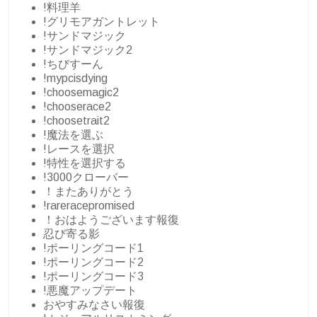
!料理羊
!グリモアガントレット
!サンドマジック
!サンドマジック2
!ちびすーん
!mypcisdying
!choosemagic2
!chooserace2
!choosetrait2
!魔法を選ぶ
!レースを選択
!特性を選択する
!3000クローバー
！またありがとう
!rareracepromised
！おはようございます報復
忍び寄る影
!ポーリングコード1
!ポーリングコード2
!ポーリングコード3
!悪魔アップデート
おやすみなさい報復