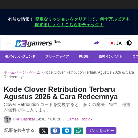
有益な情報！
簡単なミッションをクリアして、何十万ルピアも
稼ぎましょう！こちらをチェック！
VCGamersだけで最新のゲームニュースを入手
News
VCGamers ニュース
JA
モバイルレジェンド
フリーファイア
PUBG
原神インパクト
ロ
ホームページ
›
ゲーム
›
Kode Clover Retribution Terbaru Agustus 2026 & Cara
Redeemnya
Kode Clover Retribution Terbaru
Agustus 2026 & Cara Redeemnya
Clover Retribution コードを交換すると、多くの魔法、特性、種族
が無料で手に入ります。
Fikri Basrizal
14:30, 7 8月 26
Games
,
Roblox
/
記事を共有する:
リンクをコピー