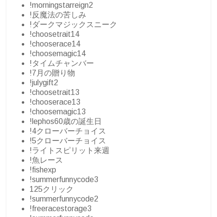
!morningstarreign2
!反魔法の苦しみ
!ダークマジックスニーク
!choosetrait14
!chooserace14
!choosemagic14
!タイムチャンバー
!7月の贈り物
!julygift2
!choosetrait13
!chooserace13
!choosemagic13
!lephos60歳の誕生日
!4クローバーチョイス
!5クローバーチョイス
!ライトスピリット来週
!魚レース
!fishexp
!summerfunnycode3
125クリック
!summerfunnycode2
!freeracestorage3