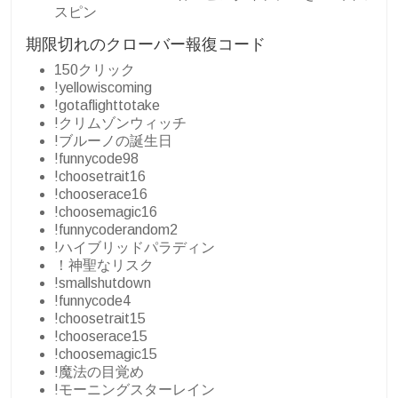
スピン
期限切れのクローバー報復コード
150クリック
!yellowiscoming
!gotaflighttotake
!クリムゾンウィッチ
!ブルーノの誕生日
!funnycode98
!choosetrait16
!chooserace16
!choosemagic16
!funnycoderandom2
!ハイブリッドパラディン
！神聖なリスク
!smallshutdown
!funnycode4
!choosetrait15
!chooserace15
!choosemagic15
!魔法の目覚め
!モーニングスターレイン