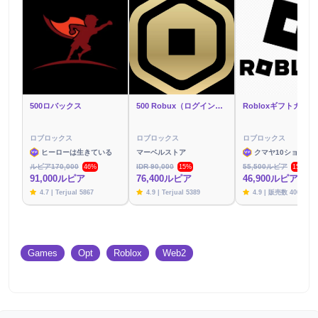
500ロバックス
500 Robux（ログイン経由）
ロブロックス
ロブロックス
ロブロックス
ヒーローは生きている
マーベルストア
クマヤ10ショップ
ルピア170,000
IDR 90,000
55,500ルピア
46%
15%
15%
91,000ルピア
76,400ルピア
46,900ルピア
4.7 | Terjual 5867
4.9 | Terjual 5389
4.9 | 販売数 4003
Games
Opt
Roblox
Web2