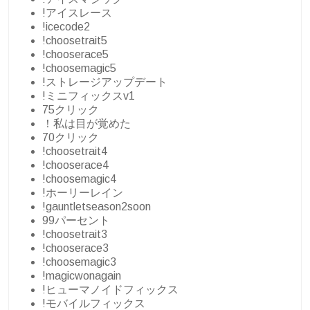
!アイスレース
!icecode2
!choosetrait5
!chooserace5
!choosemagic5
!ストレージアップデート
!ミニフィックスv1
75クリック
！私は目が覚めた
70クリック
!choosetrait4
!chooserace4
!choosemagic4
!ホーリーレイン
!gauntletseason2soon
99パーセント
!choosetrait3
!chooserace3
!choosemagic3
!magicwonagain
!ヒューマノイドフィックス
!モバイルフィックス