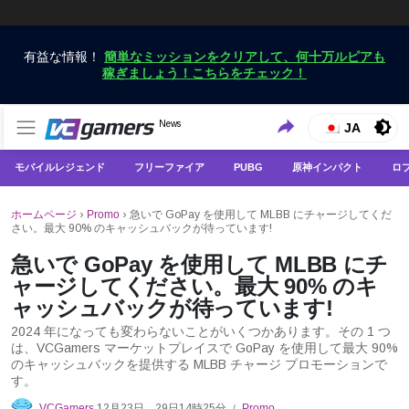
有益な情報！
簡単なミッションをクリアして、何十万ルピアも
稼ぎましょう！こちらをチェック！
VCGamersだけで最新のゲームニュースを入手
News
VCGamers ニュース
JA
モバイルレジェンド
フリーファイア
PUBG
原神インパクト
ロ
ホームページ
›
Promo
›
急いで GoPay を使用して MLBB にチャージしてくだ
さい。最大 90% のキャッシュバックが待っています!
急いで GoPay を使用して MLBB にチ
ャージしてください。最大 90% のキ
ャッシュバックが待っています!
2024 年になっても変わらないことがいくつかあります。その 1 つ
は、VCGamers マーケットプレイスで GoPay を使用して最大 90%
のキャッシュバックを提供する MLBB チャージ プロモーションで
す。
VCGamers
12月23日、29日14時25分
Promo
/