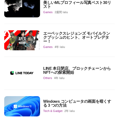
美しいMLプロフィール写真ベスト30リ
スト
Games
2週間 lalu
エーペックスレジェンズ モバイルラン
クプッシュのヒント、オートプレデタ
ー！
Games
4年 lalu
LINE 本日閉店、ブロックチェーンから
NFTへの探索開始
Others
4年 lalu
Windows コンピュータの画面を暗くす
る 3 つの方法
Tech & Gadget
2年 lalu