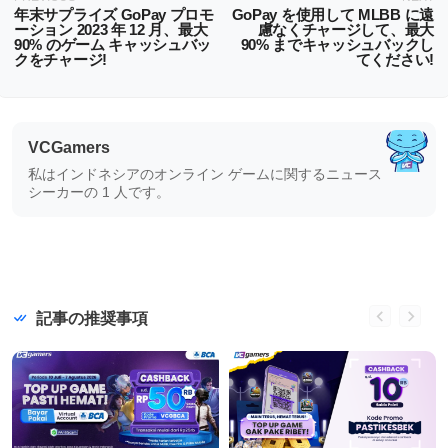
年末サプライズ GoPay プロモ
GoPay を使用して MLBB に遠
ーション 2023 年 12 月、最大
慮なくチャージして、最大
90% のゲーム キャッシュバッ
90% までキャッシュバックし
クをチャージ!
てください!
VCGamers
私はインドネシアのオンライン ゲームに関するニュース
シーカーの 1 人です。
記事の推奨事項