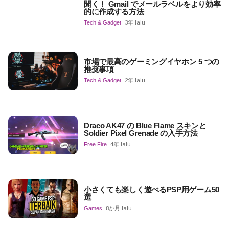
聞く！ Gmail でメールラベルをより効率
的に作成する方法
Tech & Gadget
3年 lalu
市場で最高のゲーミングイヤホン 5 つの
推奨事項
Tech & Gadget
2年 lalu
Draco AK47 の Blue Flame スキンと
Soldier Pixel Grenade の入手方法
Free Fire
4年 lalu
小さくても楽しく遊べるPSP用ゲーム50
選
Games
8か月 lalu