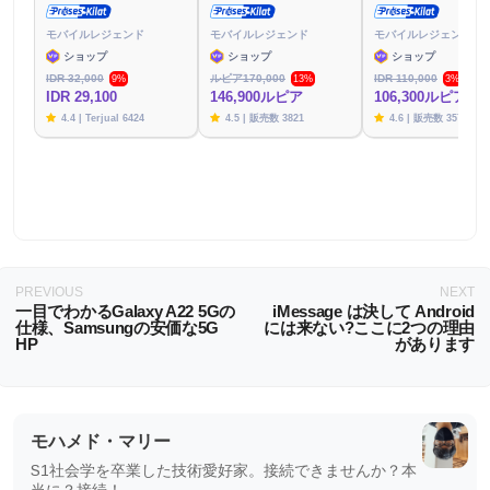
モバイルレジェンド
モバイルレジェンド
モバイルレジェンド
ショップ
ショップ
ショップ
IDR 32,000
ルピア170,000
IDR 110,000
9%
13%
3%
IDR 29,100
146,900ルピア
106,300ルピア
4.4 | Terjual 6424
4.5 | 販売数 3821
4.6 | 販売数 3576
PREVIOUS
NEXT
一目でわかるGalaxy A22 5Gの
iMessage は決して Android
仕様、Samsungの安価な5G
には来ない?ここに2つの理由
HP
があります
モハメド・マリー
S1社会学を卒業した技術愛好家。接続できませんか？本
当に？接続！