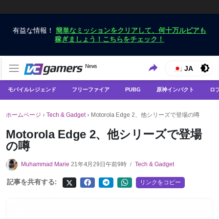
有益な情報！
簡単なミッションをクリアして、何十万ルピアも
稼ぎましょう！こちらをチェック！
VCGamersだけで最新のゲームニュースを入手
News
VCGamers ニュース
JA
モバイルレジェンド
フリーファイア
PUBG
原神インパクト
ロ
ホームページ
›
Tech & Gadget
›
Motorola Edge 2、他シリーズで登場の噂
Motorola Edge 2、他シリーズで登場
の噂
Muhammad Marie
21年4月29日午前9時
Tech & Gadget
/
記事を共有する:
リンクをコピー