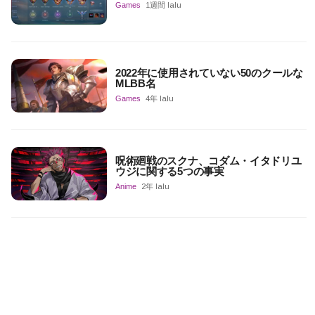
Games
1週間 lalu
2022年に使用されていない50のクールな
MLBB名
Games
4年 lalu
呪術廻戦のスクナ、コダム・イタドリユ
ウジに関する5つの事実
Anime
2年 lalu