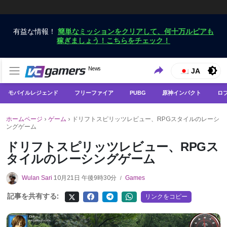
有益な情報！
簡単なミッションをクリアして、何十万ルピアも
稼ぎましょう！こちらをチェック！
VCGamersだけで最新のゲームニュースを入手
News
VCGamers ニュース
JA
モバイルレジェンド
フリーファイア
PUBG
原神インパクト
ロ
ホームページ
›
ゲーム
›
ドリフトスピリッツレビュー、RPGスタイルのレーシ
ングゲーム
ドリフトスピリッツレビュー、RPGス
タイルのレーシングゲーム
Wulan Sari
10月21日 午後9時30分
Games
/
記事を共有する:
リンクをコピー