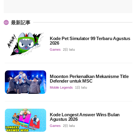
最新記事
Kode Pet Simulator 99 Terbaru Agustus
2026
Games
2日 lalu
Moonton Perkenalkan Mekanisme Title
Defender untuk MSC
Mobile Legends
1日 lalu
Kode Longest Answer Wins Bulan
Agustus 2026
Games
2日 lalu