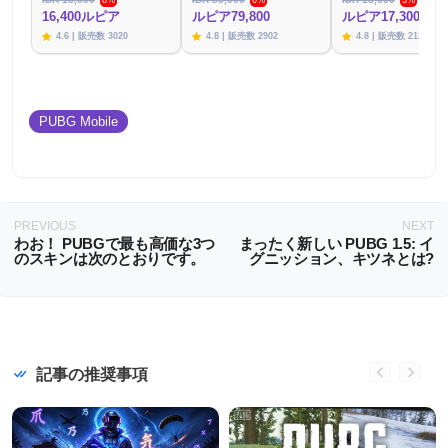
8%
6%
3%
16,400ルピア
ルピア79,800
ルピア17,300
4.6 | 販売数 3020
4.8 | 販売数 2902
4.8 | 販売数 2130
PUBG Mobile
PREVIOUS
NEXT
わお！ PUBGで最も高価な3つ
まったく新しい PUBG 1.5: イ
のスキンは次のとおりです。
グニッション、キツネとは?
記事の推奨事項