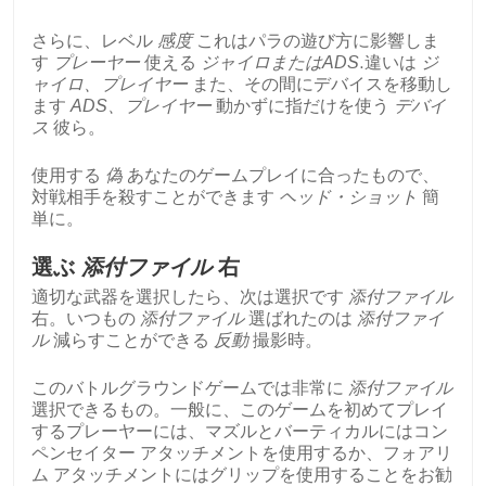
さらに、レベル
感度
これはパラの遊び方に影響しま
す
プレーヤー
使える
ジャイロまたはADS
.違いは
ジ
ャイロ、プレイヤー
また、その間にデバイスを移動し
ます
ADS、プレイヤー
動かずに指だけを使う
デバイ
ス
彼ら。
使用する
偽
あなたのゲームプレイに合ったもので、
対戦相手を殺すことができます
ヘッド・ショット
簡
単に。
選ぶ
添付ファイル
右
適切な武器を選択したら、次は選択です
添付ファイル
右。いつもの
添付ファイル
選ばれたのは
添付ファイ
ル
減らすことができる
反動
撮影時。
このバトルグラウンドゲームでは非常に
添付ファイル
選択できるもの。一般に、このゲームを初めてプレイ
するプレーヤーには、マズルとバーティカルにはコン
ペンセイター アタッチメントを使用するか、フォアリ
ム アタッチメントにはグリップを使用することをお勧