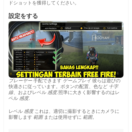
ドショットを獲得してください。
設定をする
プレーヤー
手配できます
ゲームプレイ
彼らは遊びの
快適さに従っています。ボタンの配置、色など
十字
線
、およびレベル
感度
.照準に大きく影響するのはレ
ベル
感度
.
レベル
感度
これは、適切に撮影するときにカメラに
影響します
範囲
または使用せずに
範囲。