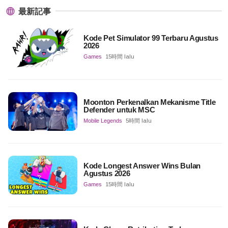
最新記事
Kode Pet Simulator 99 Terbaru Agustus
2026
Games
15時間 lalu
Moonton Perkenalkan Mekanisme Title
Defender untuk MSC
Mobile Legends
5時間 lalu
Kode Longest Answer Wins Bulan
Agustus 2026
Games
15時間 lalu