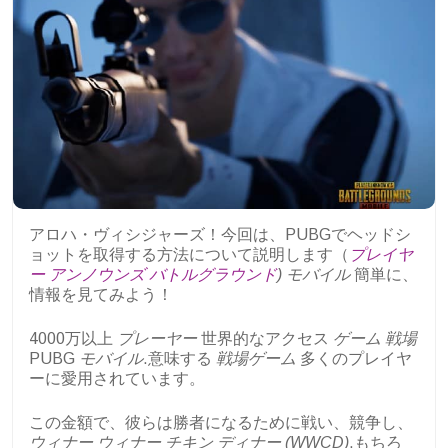
アロハ・ヴィシジャーズ！今回は、PUBGでヘッドシ
ョットを取得する方法について説明します（
プレイヤ
ー アンノウンズ バトルグラウンド
)
モバイル
簡単に、
情報を見てみよう！
4000万以上
プレーヤー
世界的なアクセス
ゲーム
戦場
PUBG
モバイル
.意味する
戦場ゲーム
多くのプレイヤ
ーに愛用されています。
この金額で、彼らは勝者になるために戦い、競争し、
ウィナー ウィナー チキン ディナー (WWCD)
.もちろ