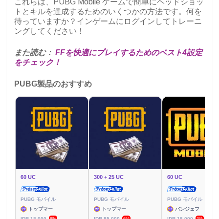
これらは、PUBG Mobile ゲームで簡単にヘッドショッ
トとキルを達成するためのいくつかの方法です。何を
待っていますか？インゲームにログインしてトレーニ
ングしてください！
また読む：
FFを快適にプレイするためのベスト4設定
をチェック！
PUBG製品のおすすめ
60 UC
300 + 25 UC
60 UC
PUBG モバイル
PUBG モバイル
PUBG モバイル
トップマー
トップマー
バンジェフ
IDR 18,000
IDR 85,000
IDR 18,000