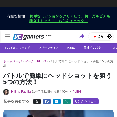
有益な情報！
簡単なミッションをクリアして、何十万ルピアも
稼ぎましょう！こちらをチェック！
VCGamersだけで最新のゲームニュースを入手
News
VCGamers ニュース
JA
モバイルレジェンド
フリーファイア
PUBG
原神インパクト
ロ
ホームページ
›
ゲーム
›
PUBG
›
バトルで簡単にヘッドショットを狙う5つの方
法！
バトルで簡単にヘッドショットを狙う
5つの方法！
Hillma Fadilla
21年7月21日午後2時40分
PUBG
/
記事を共有する:
リンクをコピー