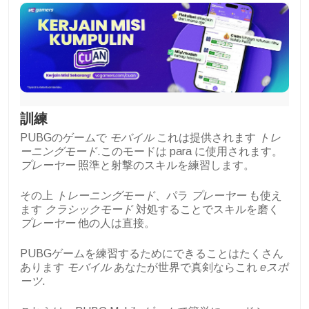
訓練
PUBGのゲームで
モバイル
これは提供されます
トレ
ーニングモード
.このモードは para に使用されます。
プレーヤー
照準と射撃のスキルを練習します。
その上
トレーニングモード
、パラ
プレーヤー
も使え
ます
クラシックモード
対処することでスキルを磨く
プレーヤー
他の人は直接。
PUBGゲームを練習するためにできることはたくさん
あります
モバイル
あなたが世界で真剣ならこれ
eスポ
ーツ
.