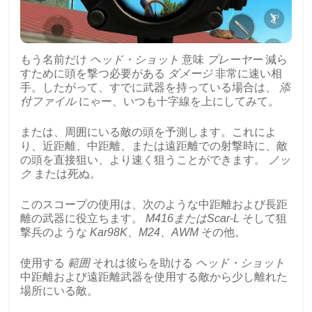
もう名前だけ
ヘッド・ショット
意味
プレーヤー
減ら
すために頭を撃つ必要がある
ダメージ
非常に速い相
手。したがって、すでに武器を持っている場合は、
添
付ファイル
にゃー、いつも十字線を上にしてみて。
または、周囲にいる敵の頭を予測します。これによ
り、近距離、中距離、または遠距離での射撃時に、敵
の頭を直接狙い、より速く狙うことができます。
ノッ
ク
または死ぬ。
このスコープの使用は、次のような中距離および長距
離の武器に役立ちます。
M416またはScar-L
そして狙
撃兵のような
Kar98K、M24、AWM
その他。
使用する
範囲
それは彼らを助ける
ヘッド・ショット
中距離および遠距離武器を使用する敵から少し離れた
場所にいる敵。