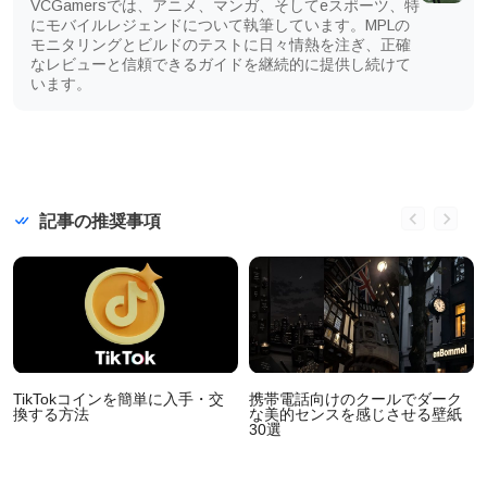
VCGamersでは、アニメ、マンガ、そしてeスポーツ、特
にモバイルレジェンドについて執筆しています。MPLの
モニタリングとビルドのテストに日々情熱を注ぎ、正確
なレビューと信頼できるガイドを継続的に提供し続けて
います。
記事の推奨事項
TikTokコインを簡単に入手・交
携帯電話向けのクールでダーク
換する方法
な美的センスを感じさせる壁紙
30選