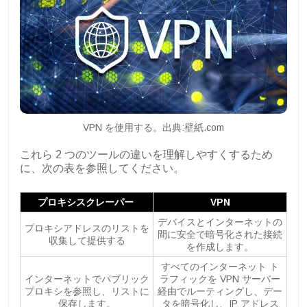
VPN を使用する。出典:壁紙.com
これら 2 つのツールの違いを理解しやすくするため
に、次の表を参照してください。
プロキシスクレーパー
VPN
デバイスとインターネットの
プロキシアドレスのリストを
間に安全で暗号化された接続
収集して提供する
を作成します。
すべてのインターネット ト
インターネットでパブリック
ラフィックを VPN サーバー
プロキシを参照し、リストに
経由でルーティングし、デー
保存します。
タを暗号化し、IP アドレス