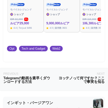
モバイルレジェンド
モバイルレジェンド
モバイルレジェンド
ショップ
ショップ
ショップ
IDR 32,000
IDR 110,000
9%
3%
ルピア29,000
9,000,000ルピア
106,300ルピア
4.4 | Terjual 6456
4.5 | 販売数 3821
4.6 | 販売数 3576
Opt
Tech and Gadget
Web2
PREVIOUS
NEXT
Telegramの動画を素早くダウ
ヨッテノって何ですか？ここ
ンロードする方法
で事実を知る
インギット・バージアワン