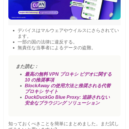
デバイスはマルウェアやウイルスにさらされてい
ます。
一部の国の法律に違反する。
無責任な当事者によるデータの盗難。
また読む：
最高の無料 VPN プロキシ ビデオに関する
10 の推奨事項
BlockAway の使用方法と推奨される代替
プロキシ サイト
DuckDuckGo Blue Proxy: 追跡されない
安全なブラウジング ソリューション
知っておくべきことを簡単にまとめました。まだ試し