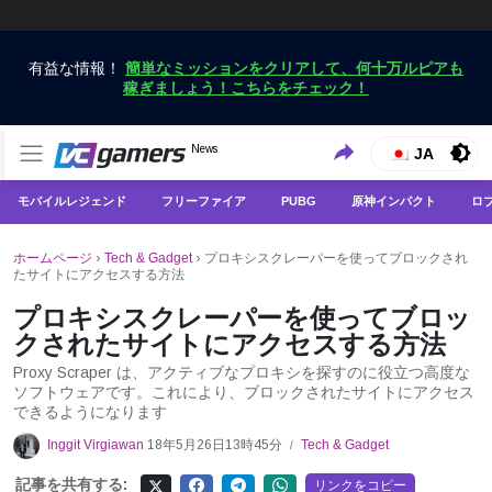
有益な情報！
簡単なミッションをクリアして、何十万ルピアも
稼ぎましょう！こちらをチェック！
VCGamersだけで最新のゲームニュースを入手
News
VCGamers ニュース
JA
モバイルレジェンド
フリーファイア
PUBG
原神インパクト
ロ
ホームページ
›
Tech & Gadget
›
プロキシスクレーパーを使ってブロックされ
たサイトにアクセスする方法
プロキシスクレーパーを使ってブロッ
クされたサイトにアクセスする方法
Proxy Scraper は、アクティブなプロキシを探すのに役立つ高度な
ソフトウェアです。これにより、ブロックされたサイトにアクセス
できるようになります
Inggit Virgiawan
18年5月26日13時45分
Tech & Gadget
/
記事を共有する:
リンクをコピー