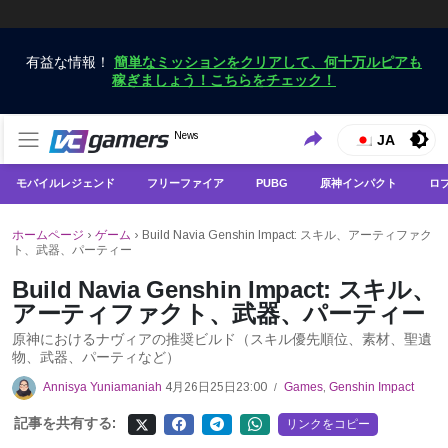
有益な情報！
簡単なミッションをクリアして、何十万ルピアも
稼ぎましょう！こちらをチェック！
VCGamersだけで最新のゲームニュースを入手
News
VCGamers ニュース
JA
モバイルレジェンド
フリーファイア
PUBG
原神インパクト
ロ
ホームページ
›
ゲーム
›
Build Navia Genshin Impact: スキル、アーティファク
ト、武器、パーティー
Build Navia Genshin Impact: スキル、
アーティファクト、武器、パーティー
原神におけるナヴィアの推奨ビルド（スキル優先順位、素材、聖遺
物、武器、パーティなど）
Annisya Yuniamaniah
4月26日25日23:00
Games
,
Genshin Impact
/
記事を共有する:
リンクをコピー