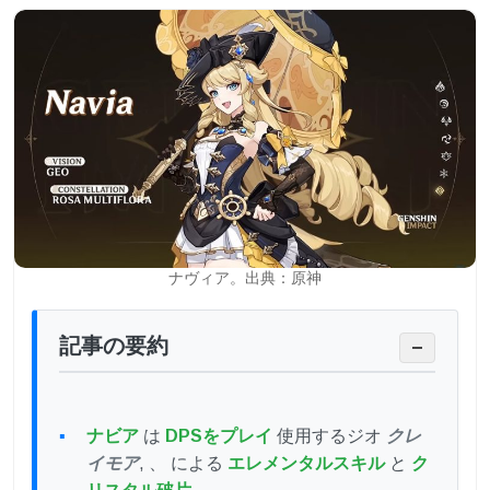
ナヴィア。出典：原神
記事の要約
−
ナビア
は
DPSをプレイ
使用するジオ
クレ
イモア
, 、 による
エレメンタルスキル
と
ク