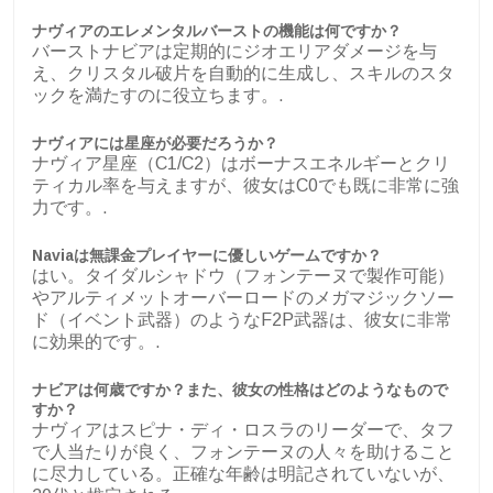
ナヴィアのエレメンタルバーストの機能は何ですか？
バーストナビアは定期的にジオエリアダメージを与
え、クリスタル破片を自動的に生成し、スキルのスタ
ックを満たすのに役立ちます。.
ナヴィアには星座が必要だろうか？
ナヴィア星座（C1/C2）はボーナスエネルギーとクリ
ティカル率を与えますが、彼女はC0でも既に非常に強
力です。.
Naviaは無課金プレイヤーに優しいゲームですか？
はい。タイダルシャドウ（フォンテーヌで製作可能）
やアルティメットオーバーロードのメガマジックソー
ド（イベント武器）のようなF2P武器は、彼女に非常
に効果的です。.
ナビアは何歳ですか？また、彼女の性格はどのようなもので
すか？
ナヴィアはスピナ・ディ・ロスラのリーダーで、タフ
で人当たりが良く、フォンテーヌの人々を助けること
に尽力している。正確な年齢は明記されていないが、