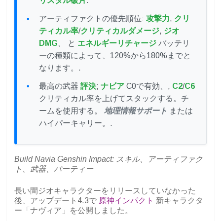
リスタル破片
.
アーティファクトの優先順位:
攻撃力
,
クリ
ティカル率
/
クリティカルダメージ
,
ジオ
DMG
、 と
エネルギーリチャージ
バッテリ
ーの種類によって、120%から180%までと
なります。.
最高の武器
評決
;
ナビア
C0で有効、,
C2
/
C6
クリティカル率を上げてスタックする。チ
ームを使用する。
地理情報サポート
または
ハイパーキャリー。.
Build Navia Genshin Impact: スキル、アーティファク
ト、武器、パーティー
長い間ジオキャラクターをリリースしていなかった
後、アップデート4.3で
原神インパクト
新キャラクタ
ー「ナヴィア」を公開しました。