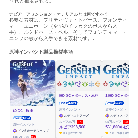
20代と推定される。.
ナビア・アセンション・マテリアルとは何ですか？
必要な素材は、プリティヴァ・トパーズ、フォンティ
マー・ユニホーン（全能のイッカクのボスから入
手）、ルミドゥース・ベル、そしてフォンティマー・
ニンフの敵から入手できる素材です。.
原神インパクト製品推奨事項
980 GC + ボーナス - 原神
原神インパクト
原神インパクト
60 GC - 原神
ルディストアーズ
ルディストアーズ
ルピア36万
65万ルピア
18%
13%
原神インパクト
ルピア293,500
561,800ルピア
ドンキホーテショップ
5.0 |販売数 79
5.0 | 75個を販売
IDR 20,000
5%