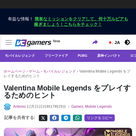
有益な情報！
簡単なミッションをクリアして、何十万ルピアも
稼ぎましょう！こちらをチェック！
VCGamersだけで最新のゲームニュースを入手
News
VCGamers ニュース
JA
モバイルレジェンド
フリーファイア
PUBG
原神インパクト
ロ
ホームページ
›
ゲーム
›
モバイルレジェンド
›
Valentina Mobile Legends をプ
レイするためのヒント
Valentina Mobile Legends をプレイす
るためのヒント
Antonio
12月21日31時17時29分
Games
,
Mobile Legends
/
記事を共有する:
リンクをコピー