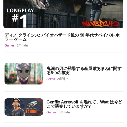
ディノ クライシス: バイオハザード風の 90 年代サバイバル ホ
ラー ゲーム
Games
2年 lalu
鬼滅の刃に登場する産屋敷あまねに関す
る5つの事実
Anime
2週間 lalu
Genflix Aerowolf を離れて、Watt は今ど
こで演奏していますか?
Games
5年 lalu