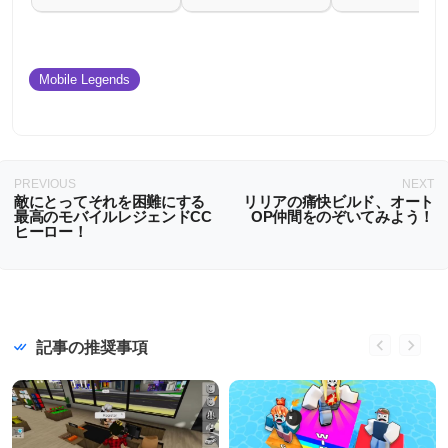
Mobile Legends
PREVIOUS
NEXT
敵にとってそれを困難にする
リリアの痛快ビルド、オート
最高のモバイルレジェンドCC
OP仲間をのぞいてみよう！
ヒーロー！
記事の推奨事項