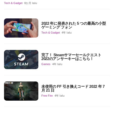
Tech & Gadget
8か月 lalu
2022 年に発表された 5 つの最高の小型
ゲーミング フォン
Tech & Gadget
4年 lalu
完了！ Steamサマーセールクエスト
2022のアンサーキーはこちら！
Games
4年 lalu
未使用の FF 引き換えコード 2022 年 7
月 21 日
Free Fire
4年 lalu