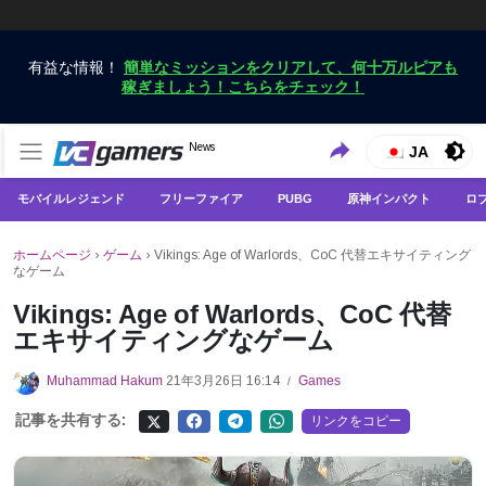
有益な情報！
簡単なミッションをクリアして、何十万ルピアも
稼ぎましょう！こちらをチェック！
VCGamersだけで最新のゲームニュースを入手
News
VCGamers ニュース
JA
モバイルレジェンド
フリーファイア
PUBG
原神インパクト
ロ
ホームページ
›
ゲーム
›
Vikings: Age of Warlords、CoC 代替エキサイティング
なゲーム
Vikings: Age of Warlords、CoC 代替
エキサイティングなゲーム
Muhammad Hakum
21年3月26日 16:14
Games
/
記事を共有する:
リンクをコピー