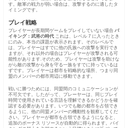
す。敵軍の戦力が弱い場合は、攻撃するのに適したタ
イミングです。
プレイ戦略
プレイヤーが長期間ゲームをプレイしていない場合
バ
イキング：武将の時代
これは、レベル 7 に入ったとき
にのみ、本当の課題が表示されます。そのレベルで
は、プレイヤーはすでに他の氏族への攻撃を実行でき
ますが、それ以外の場合はプレイヤーが攻撃される可
能性があります.そのため、プレイヤーは攻撃を助けな
がら敵の攻撃から身を守る一族をすでに持っているは
ずです。プレイヤーは都市を戦略的な場所、つまり同
盟のメンバーの都市周辺に移動できます。
戦いに勝つためには、同盟間のコミュニケーションが
不可欠です。したがって、プレーヤーは、同じプレイ
時間で使用されている言語を理解できるかどうかを確
認する必要があります。いつでも敵の都市を占領でき
るように、他の同盟メンバーの機動性を観察してくだ
さい。プレイヤーが都市を占領できるようになると、
追加のボーナス リソースが自動的に得られます。バイ