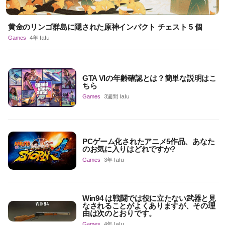
黄金のリンゴ群島に隠された原神インパクト チェスト 5 個
Games
4年 lalu
GTA VIの年齢確認とは？簡単な説明はこ
ちら
Games
3週間 lalu
PCゲーム化されたアニメ5作品、あなた
のお気に入りはどれですか?
Games
3年 lalu
Win94 は戦闘では役に立たない武器と見
なされることがよくありますが、その理
由は次のとおりです。
Games
4年 lalu