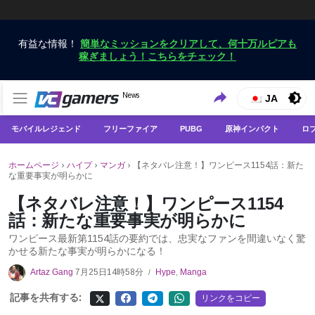
有益な情報！
簡単なミッションをクリアして、何十万ルピアも
稼ぎましょう！こちらをチェック！
VCGamersだけで最新のゲームニュースを入手
News
VCGamers ニュース
JA
モバイルレジェンド
フリーファイア
PUBG
原神インパクト
ロ
ホームページ
›
ハイプ
›
マンガ
›
【ネタバレ注意！】ワンピース1154話：新た
な重要事実が明らかに
【ネタバレ注意！】ワンピース1154
話：新たな重要事実が明らかに
ワンピース最新第1154話の要約では、忠実なファンを間違いなく驚
かせる新たな事実が明らかになる！
Artaz Gang
7月25日14時58分
Hype
,
Manga
/
記事を共有する:
リンクをコピー