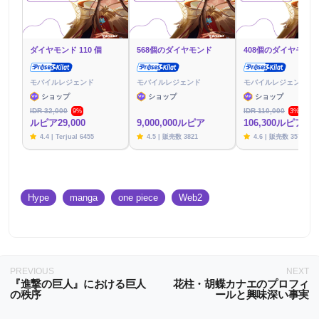
ダイヤモンド 110 個
568個のダイヤモンド
408個のダイヤモンド
モバイルレジェンド
モバイルレジェンド
モバイルレジェンド
ショップ
ショップ
ショップ
IDR 32,000
IDR 110,000
9%
3%
ルピア29,000
9,000,000ルピア
106,300ルピア
4.4 | Terjual 6455
4.5 | 販売数 3821
4.6 | 販売数 3576
Hype
manga
one piece
Web2
PREVIOUS
NEXT
『進撃の巨人』における巨人
花柱・胡蝶カナエのプロフィ
の秩序
ールと興味深い事実