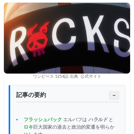
ワンピース 1154話 出典: 公式サイト
記事の要約
−
フラッシュバック
エルバフは
ハラルド
と
ロキ
巨大国家の過去と政治的変遷を明らか