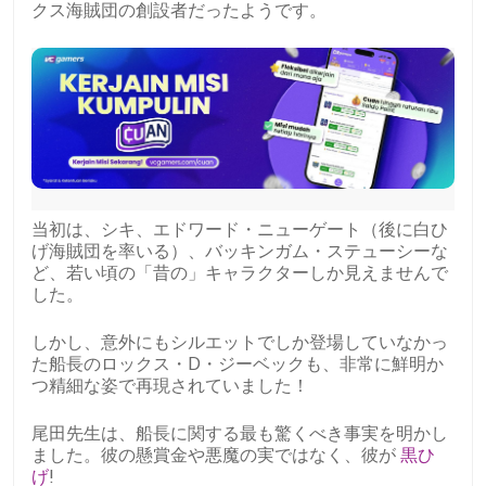
クス海賊団の創設者だったようです。
当初は、シキ、エドワード・ニューゲート（後に白ひ
げ海賊団を率いる）、バッキンガム・ステューシーな
ど、若い頃の「昔の」キャラクターしか見えませんで
した。
しかし、意外にもシルエットでしか登場していなかっ
た船長のロックス・D・ジーベックも、非常に鮮明か
つ精細な姿で再現されていました！
尾田先生は、船長に関する最も驚くべき事実を明かし
ました。彼の懸賞金や悪魔の実ではなく、彼が
黒ひ
げ
!