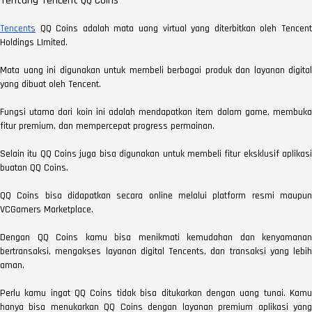
Tentang Tencent QQ Coins
Tencents
QQ Coins adalah mata uang virtual yang diterbitkan oleh Tencent
Holdings LImited.
Mata uang ini digunakan untuk membeli berbagai produk dan layanan digital
yang dibuat oleh Tencent.
Fungsi utama dari koin ini adalah mendapatkan item dalam game, membuka
fitur premium, dan mempercepat progress permainan.
Selain itu QQ Coins juga bisa digunakan untuk membeli fitur eksklusif aplikasi
buatan QQ Coins.
QQ Coins bisa didapatkan secara online melalui platform resmi maupun
VCGamers Marketplace.
Dengan QQ Coins kamu bisa menikmati kemudahan dan kenyamanan
bertransaksi, mengakses layanan digital Tencents, dan transaksi yang lebih
aman.
Perlu kamu ingat QQ Coins tidak bisa ditukarkan dengan uang tunai. Kamu
hanya bisa menukarkan QQ Coins dengan layanan premium aplikasi yang