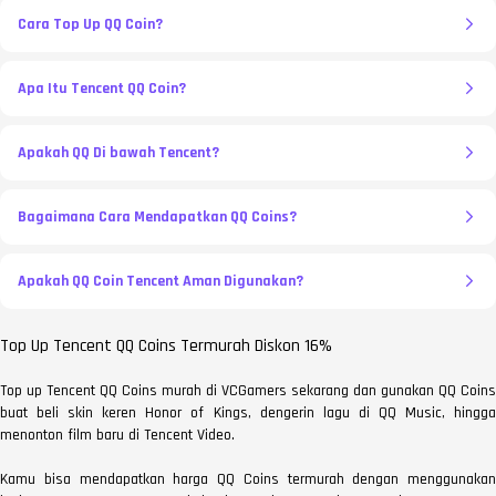
Cara Top Up QQ Coin?
Apa Itu Tencent QQ Coin?
Apakah QQ Di bawah Tencent?
Bagaimana Cara Mendapatkan QQ Coins?
Apakah QQ Coin Tencent Aman Digunakan?
Top Up Tencent QQ Coins Termurah Diskon 16%
Top up Tencent QQ Coins murah di VCGamers sekarang dan gunakan QQ Coins
buat beli skin keren Honor of Kings, dengerin lagu di QQ Music, hingga
menonton film baru di Tencent Video.
Kamu bisa mendapatkan harga QQ Coins termurah dengan menggunakan