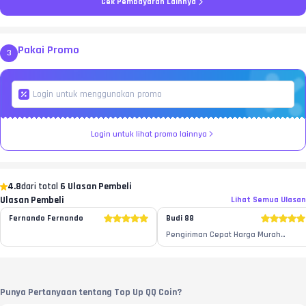
Cek Pembayaran Lainnya
Pakai Promo
3
Login untuk lihat promo lainnya
4.8
dari total
6 Ulasan Pembeli
Ulasan Pembeli
Lihat Semua Ulasan
Fernando Fernando
Budi 88
Pengiriman Cepat Harga Murah
Produk Sesuai Penjual Ramah
Walaupun sempat ada kendala
langsung cepat di atasi
Punya Pertanyaan tentang Top Up QQ Coin?