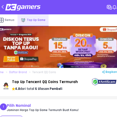
Semua
Top Up Game
Bagikan
me
Daftar Brand
Tencent QQ Coins
Top Up Tencent QQ Coins Termurah
4.8
dari total
6 Ulasan Pembeli
Pilih Nominal
1
Jaminan Harga Top Up Game Termurah Buat Kamu!