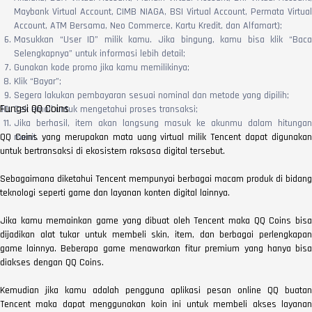
Maybank Virtual Account, CIMB NIAGA, BSI Virtual Account, Permata Virtual
Account, ATM Bersama, Neo Commerce, Kartu Kredit, dan Alfamart);
Masukkan “User ID” milik kamu. Jika bingung, kamu bisa klik “Baca
Selengkapnya” untuk informasi lebih detail;
Gunakan kode promo jika kamu memilikinya;
Klik “Bayar”;
Segera lakukan pembayaran sesuai nominal dan metode yang dipilih;
Fungsi QQ Coins
Cek email untuk mengetahui proses transaksi;
Jika berhasil, item akan langsung masuk ke akunmu dalam hitungan
QQ Coins yang merupakan mata uang virtual milik Tencent dapat digunakan
menit.
untuk bertransaksi di ekosistem raksasa digital tersebut.
Sebagaimana diketahui Tencent mempunyai berbagai macam produk di bidang
teknologi seperti game dan layanan konten digital lainnya.
Jika kamu memainkan game yang dibuat oleh Tencent maka QQ Coins bisa
dijadikan alat tukar untuk membeli skin, item, dan berbagai perlengkapan
game lainnya. Beberapa game menawarkan fitur premium yang hanya bisa
diakses dengan QQ Coins.
Kemudian jika kamu adalah pengguna aplikasi pesan online QQ buatan
Tencent maka dapat menggunakan koin ini untuk membeli akses layanan