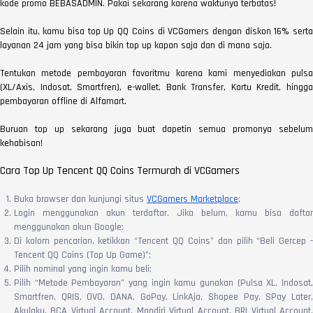
kode promo BEBASADMIN. Pakai sekarang karena waktunya terbatas!
Selain itu, kamu bisa top Up QQ Coins di VCGamers dengan diskon 16% serta
layanan 24 jam yang bisa bikin top up kapan saja dan di mana saja.
Tentukan metode pembayaran favoritmu karena kami menyediakan pulsa
(XL/Axis, Indosat, Smartfren), e-wallet, Bank Transfer, Kartu Kredit, hingga
pembayaran offline di Alfamart.
Buruan top up sekarang juga buat dapetin semua promonya sebelum
kehabisan!
Cara Top Up Tencent QQ Coins Termurah di VCGamers
Buka browser dan kunjungi situs
VCGamers Marketplace
;
Login menggunakan akun terdaftar. Jika belum, kamu bisa daftar
menggunakan akun Google;
Di kolom pencarian, ketikkan “Tencent QQ Coins” dan pilih “Beli Gercep -
Tencent QQ Coins (Top Up Game)”;
Pilih nominal yang ingin kamu beli;
Pilih “Metode Pembayaran” yang ingin kamu gunakan (Pulsa XL, Indosat,
Smartfren, QRIS, OVO, DANA, GoPay, LinkAja, Shopee Pay, SPay Later,
Akulaku, BCA Virtual Account, Mandiri Virtual Account, BRI Virtual Account,