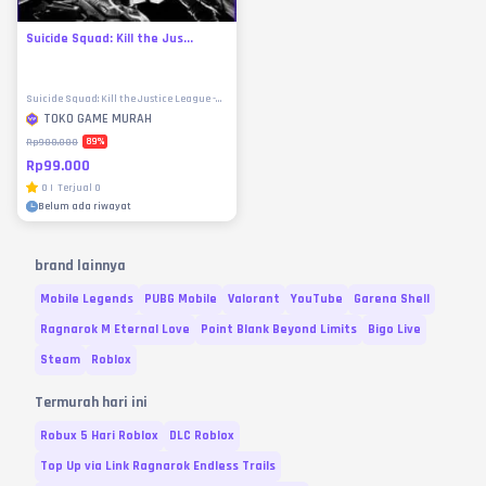
Suicide Squad: Kill the Jus...
Suicide Squad: Kill the Justice League -
CD Keys
TOKO GAME MURAH
89
%
Rp900.000
Rp99.000
0
|
Terjual
0
Belum ada riwayat
brand lainnya
Mobile Legends
PUBG Mobile
Valorant
YouTube
Garena Shell
Ragnarok M Eternal Love
Point Blank Beyond Limits
Bigo Live
Steam
Roblox
Termurah hari ini
Robux 5 Hari Roblox
DLC Roblox
Top Up via Link Ragnarok Endless Trails