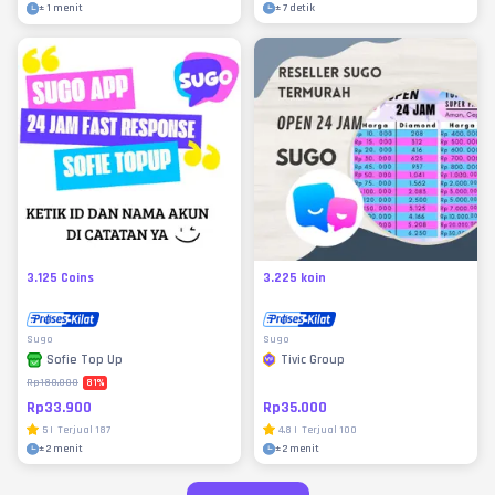
±
7 detik
±
1 menit
3.125 Coins
3.225 koin
Sugo
Sugo
Tivic Group
Sofie Top Up
81
%
Rp180.000
Rp35.000
Rp33.900
4.8
|
Terjual
100
5
|
Terjual
187
±
2 menit
±
2 menit