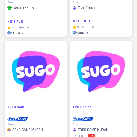
Sugo
Sugo
Tivic Group
Sofie Top Up
Rp13.000
Rp11.700
5
|
Terjual
77
5
|
Terjual
29
±
2 menit
±
1 menit
1.200 Coin
1.200 Coins
Sugo
Sugo
TOKO GAME MURAH
TOKO GAME MURAH
88
%
Rp120.000