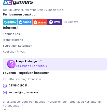
Top Up Game Murah #AntiScam? VCGamers Aja!
Pembayaran Lengkap
+20
Lainnya
Informasi
Tentang Kami
Identitas Brand
Syarat dan Ketentuan
Kebijakan Privasi
Punya Pertanyaan?
Cek Pusat Bantuan
Layanan Pengaduan konsumen
PT Sotta Teknologi Indonesia
08159-021-021
support@vcgamers.com
Direktorat Jenderal Perlindungan Konsumen dan Tertib Niaga Kementerian
Perdagangan RI