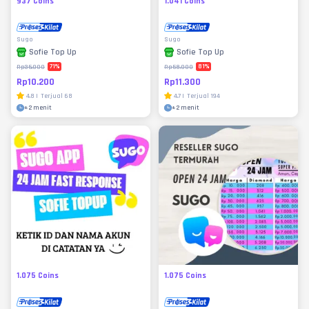
937 Coins
1.041 Coins
Sugo
Sugo
Sofie Top Up
Sofie Top Up
71
%
81
%
Rp35.000
Rp58.000
Rp10.200
Rp11.300
4.8
|
Terjual
68
4.7
|
Terjual
194
±
2 menit
±
2 menit
1.075 Coins
1.075 Coins