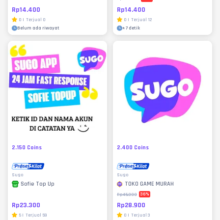
Rp14.400
Rp14.400
0
|
Terjual
0
0
|
Terjual
12
Belum ada riwayat
±
7 detik
2.150 Coins
2.400 Coins
Sugo
Sugo
TOKO GAME MURAH
Sofie Top Up
36
%
Rp45.000
Rp28.900
Rp23.300
0
|
Terjual
3
5
|
Terjual
59