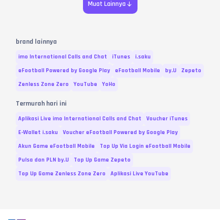
Muat Lainnya
brand lainnya
imo International Calls and Chat
iTunes
i.saku
eFootball Powered by Google Play
eFootball Mobile
by.U
Zepeto
Zenless Zone Zero
YouTube
YoHo
Termurah hari ini
Aplikasi Live imo International Calls and Chat
Voucher iTunes
E-Wallet i.saku
Voucher eFootball Powered by Google Play
Akun Game eFootball Mobile
Top Up Via Login eFootball Mobile
Pulsa dan PLN by.U
Top Up Game Zepeto
Top Up Game Zenless Zone Zero
Aplikasi Live YouTube