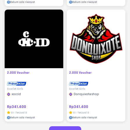
Belum ada riwayat
Belum ada riwayat
2.000 Voucher
2.000 Voucher
Scarlet Girls
Scarlet Girls
xoccid
Donquixoteshop
Rp341.400
Rp341.400
0
|
Terjual
0
0
|
Terjual
0
Belum ada riwayat
Belum ada riwayat