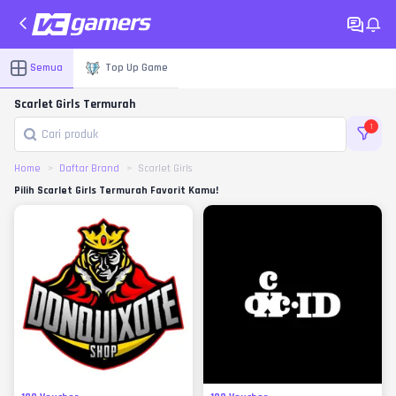
Semua
Top Up Game
Scarlet Girls Termurah
1
Home
Daftar Brand
Scarlet Girls
Pilih Scarlet Girls Termurah Favorit Kamu!