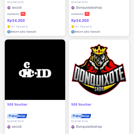
Scarlet Girls
Scarlet Girls
xoccid
Donquixoteshop
2
%
2
%
Rp35.000
Rp35.000
Rp34.200
Rp34.200
0
|
Terjual
0
0
|
Terjual
0
Belum ada riwayat
Belum ada riwayat
500 Voucher
500 Voucher
Scarlet Girls
Scarlet Girls
xoccid
Donquixoteshop