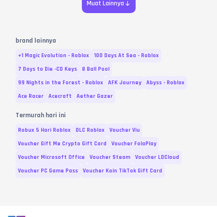
Muat Lainnya
brand lainnya
+1 Magic Evolution - Roblox
100 Days At Sea - Roblox
7 Days to Die -CD Keys
8 Ball Pool
99 Nights in the Forest - Roblox
AFK Journey
Abyss - Roblox
Ace Racer
Acecraft
Aether Gazer
Termurah hari ini
Robux 5 Hari Roblox
DLC Roblox
Voucher Viu
Voucher Gift Me Crypto Gift Card
Voucher FolaPlay
Voucher Microsoft Office
Voucher Steam
Voucher LDCloud
Voucher PC Game Pass
Voucher Koin TikTok Gift Card