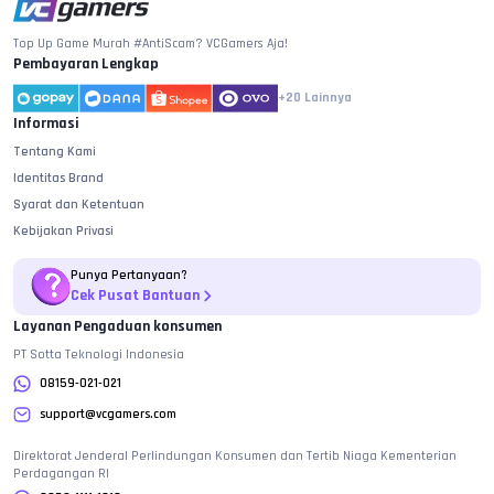
Top Up Game Murah #AntiScam? VCGamers Aja!
Pembayaran Lengkap
+20
Lainnya
Informasi
Tentang Kami
Identitas Brand
Syarat dan Ketentuan
Kebijakan Privasi
Punya Pertanyaan?
Cek Pusat Bantuan
Layanan Pengaduan konsumen
PT Sotta Teknologi Indonesia
08159-021-021
support@vcgamers.com
Direktorat Jenderal Perlindungan Konsumen dan Tertib Niaga Kementerian
Perdagangan RI