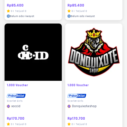
Rp85.400
Rp85.400
0
|
Terjual
0
0
|
Terjual
0
Belum ada riwayat
Belum ada riwayat
1.000 Voucher
1.000 Voucher
Scarlet Girls
Scarlet Girls
xoccid
Donquixoteshop
Rp170.700
Rp170.700
0
|
Terjual
0
0
|
Terjual
0