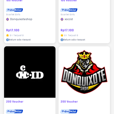
100 Voucher
100 Voucher
Scarlet Girls
Scarlet Girls
Donquixoteshop
xoccid
Rp17.100
Rp17.100
0
|
Terjual
0
0
|
Terjual
0
Belum ada riwayat
Belum ada riwayat
200 Voucher
200 Voucher