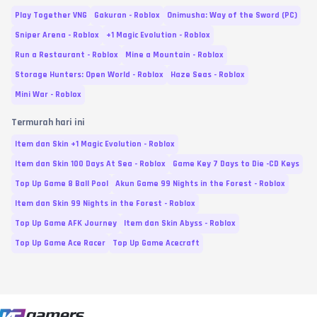
Play Together VNG
Gakuran - Roblox
Onimusha: Way of the Sword (PC)
Sniper Arena - Roblox
+1 Magic Evolution - Roblox
Run a Restaurant - Roblox
Mine a Mountain - Roblox
Storage Hunters: Open World - Roblox
Haze Seas - Roblox
Mini War - Roblox
Termurah hari ini
Item dan Skin +1 Magic Evolution - Roblox
Item dan Skin 100 Days At Sea - Roblox
Game Key 7 Days to Die -CD Keys
Top Up Game 8 Ball Pool
Akun Game 99 Nights in the Forest - Roblox
Item dan Skin 99 Nights in the Forest - Roblox
Top Up Game AFK Journey
Item dan Skin Abyss - Roblox
Top Up Game Ace Racer
Top Up Game Acecraft