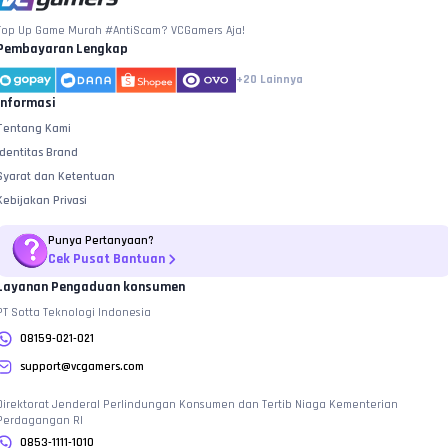
Top Up Game Murah #AntiScam? VCGamers Aja!
Pembayaran Lengkap
+20
Lainnya
Informasi
Tentang Kami
Identitas Brand
Syarat dan Ketentuan
Kebijakan Privasi
Punya Pertanyaan?
Cek Pusat Bantuan
Layanan Pengaduan konsumen
PT Sotta Teknologi Indonesia
08159-021-021
support@vcgamers.com
Direktorat Jenderal Perlindungan Konsumen dan Tertib Niaga Kementerian
Perdagangan RI
0853-1111-1010