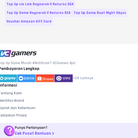
Top Up via Link Ragnarok V Returns SEA
Top Up Game Ragnarok V Returns SEA
Top Up Game Duet Night Abyss
Voucher Amazon Gift Card
Top Up Game Murah #AntiScam? VCGamers Aja!
Pembayaran Lengkap
+20
Lainnya
Informasi
Tentang Kami
Identitas Brand
Syarat dan Ketentuan
Kebijakan Privasi
Punya Pertanyaan?
Cek Pusat Bantuan