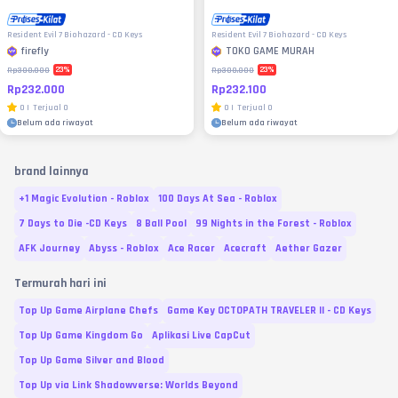
Resident Evil 7 Biohazard - CD Keys
Resident Evil 7 Biohazard - CD Keys
firefly
TOKO GAME MURAH
23
%
23
%
Rp300.000
Rp300.000
Rp232.000
Rp232.100
0
|
Terjual
0
0
|
Terjual
0
Belum ada riwayat
Belum ada riwayat
brand lainnya
+1 Magic Evolution - Roblox
100 Days At Sea - Roblox
7 Days to Die -CD Keys
8 Ball Pool
99 Nights in the Forest - Roblox
AFK Journey
Abyss - Roblox
Ace Racer
Acecraft
Aether Gazer
Termurah hari ini
Top Up Game Airplane Chefs
Game Key OCTOPATH TRAVELER II - CD Keys
Top Up Game Kingdom Go
Aplikasi Live CapCut
Top Up Game Silver and Blood
Top Up via Link Shadowverse: Worlds Beyond