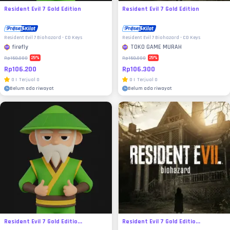
Resident Evil 7 Gold Edition
Resident Evil 7 Gold Edition
Resident Evil 7 Biohazard - CD Keys
Resident Evil 7 Biohazard - CD Keys
firefly
TOKO GAME MURAH
29
%
29
%
Rp150.000
Rp150.000
Rp106.200
Rp106.300
0
|
Terjual
0
0
|
Terjual
0
Belum ada riwayat
Belum ada riwayat
Resident Evil 7 Gold Editio...
Resident Evil 7 Gold Editio...