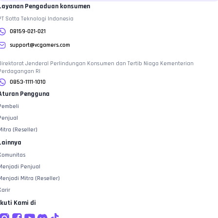
Layanan Pengaduan konsumen
PT Sotta Teknologi Indonesia
08159-021-021
support@vcgamers.com
Direktorat Jenderal Perlindungan Konsumen dan Tertib Niaga Kementerian
Perdagangan RI
0853-1111-1010
Aturan Pengguna
Pembeli
Penjual
Mitra (Reseller)
Lainnya
Komunitas
Menjadi Penjual
Menjadi Mitra (Reseller)
Karir
Ikuti Kami di