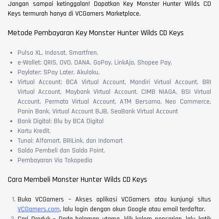
Jangan sampai ketinggalan! Dapatkan Key Monster Hunter Wilds CD
Keys termurah hanya di VCGamers Marketplace.
Metode Pembayaran Key Monster Hunter Wilds CD Keys
Pulsa XL, Indosat, Smartfren,
e-Wallet: QRIS, OVO, DANA, GoPay, LinkAja, Shopee Pay,
Paylater: SPay Later, Akulaku,
Virtual Account: BCA Virtual Account, Mandiri Virtual Account, BRI
Virtual Account, Maybank Virtual Account, CIMB NIAGA, BSI Virtual
Account, Permata Virtual Account, ATM Bersama, Neo Commerce,
Panin Bank, Virtual Account BJB, SeaBank Virtual Account
Bank Digital: Blu by BCA Digital
Kartu Kredit,
Tunai: Alfamart, BRILink, dan Indomart
Saldo Pembeli dan Saldo Point.
Pembayaran Via Tokopedia
Cara Membeli Monster Hunter Wilds CD Keys
Buka VCGamers – Akses aplikasi VCGamers atau kunjungi situs
VCGamers.com
, lalu login dengan akun Google atau email terdaftar.
Cari Produk – Pada halaman utama, klik kolom pencarian, lalu ketik