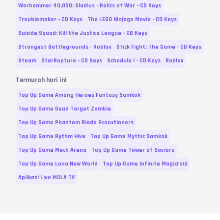
Konfirmasi pesanan setelah kode berhasil digunakan, dan berikan
Warhammer 40,000: Gladius - Relics of War - CD Keys
ulasan untuk membantu sesama gamer menemukan penjual terbaik.
Troublemaker - CD Keys
The LEGO Ninjago Movie - CD Keys
Suicide Squad: Kill the Justice League - CD Keys
Strongest Battlegrounds - Roblox
Stick Fight: The Game - CD Keys
Steam
StarRupture - CD Keys
Schedule I - CD Keys
Roblox
Termurah hari ini
Top Up Game Among Heroes Fantasy Samkok
Top Up Game Dead Target Zombie
Top Up Game Phantom Blade Executioners
Top Up Game Rythm Hive
Top Up Game Mythic Samkok
Top Up Game Mech Arena
Top Up Game Tower of Saviors
Top Up Game Luna New World
Top Up Game Infinite Magicraid
Aplikasi Live MOLA TV