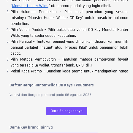
"
Monster Hunter Wilds
" atau nama produk yang ingin dibeli.
Pilih Halaman Pembelian – Pilih hasil pencarian yang sesuai,
misalnya "Monster Hunter Wilds - CD Key" untuk masuk ke halaman
pembelian.
Pilih Varian Produk – Pilih paket atau varian CD Key Monster Hunter
Wilds yang tersedia sesuai kebutuhan.
Pilih Penjual – Tentukan penjual yang diinginkan. Disarankan memilih
penjual berlabel 'Instant' atau 'Proses Kilat' untuk pengiriman lebih
cepat.
Pilih Metode Pembayaran – Tentukan metode pembayaran favorit
yang tersedia (e-wallet, transfer bank, QRIS, dll.).
Pakai Kode Promo – Gunakan kode promo untuk mendapatkan harga
lebih hemat. Cek promo terbaru VCGamers di
halaman promo
atau
aplikasi.
Daftar Harga Hunter Wilds CD Keys | VCGamers
Bayar & Selesai – Klik tombol bayar, lalu selesaikan proses
pembayaran sesuai petunjuk yang muncul di layar perangkat.
Variasi dan Harga diperbarui pada
06
Agustus
2026
Kode Dikirim – Setelah pembayaran berhasil, CD Keys Monster Hunter
Wilds akan langsung dikirim ke menu "Transaksi" (filter status
Baca Selengkapnya
"Sudah Dikirim") maksimal 2 jam, atau instan jika memilih penjual
berlabel Instant.
Aktivasi & Konfirmasi – Segera aktivasi kode di platform yang sesuai
Game Key brand lainnya
(maksimal 1x24 jam).