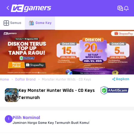
Semua
Game Key
Bagikan
Home
Daftar Brand
Monster Hunter Wilds - CD Keys
Key Monster Hunter Wilds - CD Keys
Termurah
Pilih Nominal
1
Jaminan Harga Game Key Termurah Buat Kamu!