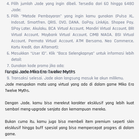
Pilih jumlah Jade yang ingin dibeli. Tersedia dari 60 hingga 6480
Jade;
Pilih “Metode Pembayaran” yang ingin kamu gunakan (Pulsa XL,
Indosat, Smartfren, QRIS, OVO, DANA, GoPay, LinkAja, Shopee Pay,
SPay Later, Akulaku, BCA Virtual Account, Mandiri Virtual Account, BRI
Virtual Account, Maybank Virtual Account, CIMB NIAGA, BSI Virtual
Account, Permata Virtual Account, ATM Bersama, Neo Commerce,
Kartu Kredit, dan Alfamart);
Masukkan “User ID”. Klik “Baca Selengkapnya” untuk informasi lebih
detail;
Gunakan kode promo jika ada;
Fungsi Jade Miko Era Twelve Myths
Jika semua telah terisi, klik “Bayar”;
Transaksi selesai. Jade akan langsung masuk ke akun milikmu.
Jade merupakan mata uang virtual yang ada di dalam game Miko Era
Twelve Myths.
Dengan Jade, kamu bisa merekrut karakter eksklusif yang lebih kuat
sembari meng-upgrade senjata dan kemampuan mereka.
Bukan cuma itu, kamu juga bisa membeli item premium seperti skin
eksklusif hingga buff spesial yang bisa mempercepat progres di dalam
game.