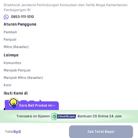
Direktorat Jenderal Perlindungan Konsumen dan Tertib Niaga Kementerian
Perdagangan RI
0853-1111-1010
Aturan Pengguna
Pembeli
Penjual
Mitra (Reseller)
Lainnya
Komunitas
Menjadi Penjual
Menjadi Mitra (Reseller)
Karir
Ikuti Kami di
Cara Beli Produk ini
Transaksi ini Dijamin
Bantuan CS Online 24 Jam
Copyright ©2019 -
2026
PT. Sotta Teknologi Indonesia - VCGamers All Right Reserved
Rp
0
Total
Cek Total Bayar