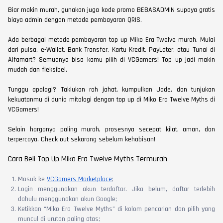
Biar makin murah, gunakan juga kode promo BEBASADMIN supaya gratis
biaya admin dengan metode pembayaran QRIS.
Ada berbagai metode pembayaran top up Miko Era Twelve murah. Mulai
dari pulsa, e-Wallet, Bank Transfer, Kartu Kredit, PayLater, atau Tunai di
Alfamart? Semuanya bisa kamu pilih di VCGamers! Top up jadi makin
mudah dan fleksibel.
Tunggu apalagi? Taklukan roh jahat, kumpulkan Jade, dan tunjukan
kekuatanmu di dunia mitologi dengan top up di Miko Era Twelve Myths di
VCGamers!
Selain harganya paling murah, prosesnya secepat kilat, aman, dan
terpercaya. Check out sekarang sebelum kehabisan!
Cara Beli Top Up Miko Era Twelve Myths Termurah
Masuk ke
VCGamers Marketplace
;
Login menggunakan akun terdaftar. Jika belum, daftar terlebih
dahulu menggunakan akun Google;
Ketikkan “Miko Era Twelve Myths” di kolom pencarian dan pilih yang
muncul di urutan paling atas;