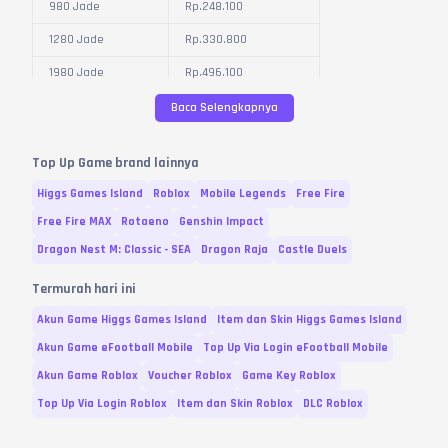
980 Jade
Rp.
248.100
1280 Jade
Rp.
330.800
1980 Jade
Rp.
496.100
3280 Jade
Rp.
826.900
Baca Selengkapnya
6480 Jade
Rp.
1.653.700
Top Up Game brand lainnya
Variasi dan Harga diperbarui pada
08
Agustus
2026
Higgs Games Island
Roblox
Mobile Legends
Free Fire
Free Fire MAX
Rotaeno
Genshin Impact
Dragon Nest M: Classic - SEA
Dragon Raja
Castle Duels
Termurah hari ini
Akun Game Higgs Games Island
Item dan Skin Higgs Games Island
Akun Game eFootball Mobile
Top Up Via Login eFootball Mobile
Akun Game Roblox
Voucher Roblox
Game Key Roblox
Top Up Via Login Roblox
Item dan Skin Roblox
DLC Roblox