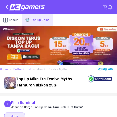
Semua
Top Up Game
Bagikan
Home
Daftar Brand
Miko Era Twelve Myths
Top Up Miko Era Twelve Myths
Termurah Diskon 23%
Pilih Nominal
1
Jaminan Harga Top Up Game Termurah Buat Kamu!
Jade