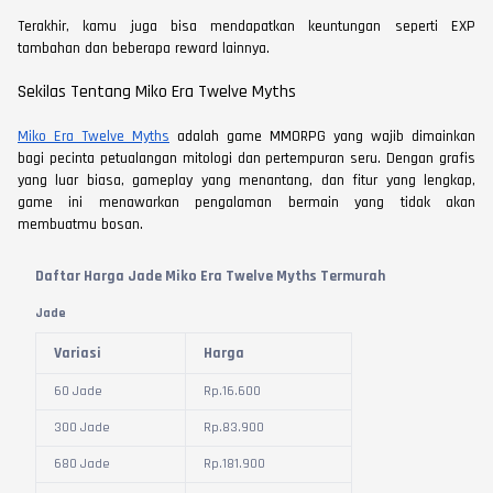
Terakhir, kamu juga bisa mendapatkan keuntungan seperti EXP
tambahan dan beberapa reward lainnya.
Sekilas Tentang Miko Era Twelve Myths
Miko Era Twelve Myths
adalah game MMORPG yang wajib dimainkan
bagi pecinta petualangan mitologi dan pertempuran seru. Dengan grafis
yang luar biasa, gameplay yang menantang, dan fitur yang lengkap,
game ini menawarkan pengalaman bermain yang tidak akan
membuatmu bosan.
Daftar Harga Jade Miko Era Twelve Myths Termurah
Jade
Variasi
Harga
60 Jade
Rp.
16.600
300 Jade
Rp.
83.900
680 Jade
Rp.
181.900