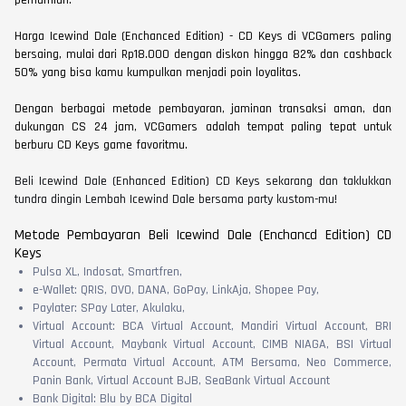
pemurnian.
Harga Icewind Dale (Enchanced Edition) - CD Keys di VCGamers paling
bersaing, mulai dari Rp18.000 dengan diskon hingga 82% dan cashback
50% yang bisa kamu kumpulkan menjadi poin loyalitas.
Dengan berbagai metode pembayaran, jaminan transaksi aman, dan
dukungan CS 24 jam, VCGamers adalah tempat paling tepat untuk
berburu CD Keys game favoritmu.
Beli Icewind Dale (Enhanced Edition) CD Keys sekarang dan taklukkan
tundra dingin Lembah Icewind Dale bersama party kustom-mu!
Metode Pembayaran Beli Icewind Dale (Enchancd Edition) CD
Keys
Pulsa XL, Indosat, Smartfren,
e-Wallet: QRIS, OVO, DANA, GoPay, LinkAja, Shopee Pay,
Paylater: SPay Later, Akulaku,
Virtual Account: BCA Virtual Account, Mandiri Virtual Account, BRI
Virtual Account, Maybank Virtual Account, CIMB NIAGA, BSI Virtual
Account, Permata Virtual Account, ATM Bersama, Neo Commerce,
Panin Bank, Virtual Account BJB, SeaBank Virtual Account
Bank Digital: Blu by BCA Digital