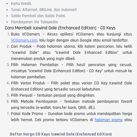
Kartu Kredit,
Tunai: Alfamart, BRILink, dan Indomart
Saldo Pembeli dan Saldo Point.
Pembayaran Via Tokopedia
Cara Membeli Icewind Dale (Enchanced Edition) - CD Keys
Buka VCGamers – Akses aplikasi VCGamers atau kunjungi situs
VCGamers.com
, lalu login dengan akun Google atau email terdaftar.
Cari Produk – Pada halaman utama, klik kolom pencarian, lalu ketik
"Icewind Dale" atau "Icewind Dale Enhanced Edition" untuk
menemukan produk yang ingin dibeli.
Pilih Halaman Pembelian – Pilih hasil pencarian yang sesuai,
misalnya "Icewind Dale (Enhanced Edition) - CD Key" untuk masuk ke
halaman pembelian.
Pilih Varian Produk – Pilih paket atau varian CD Key Icewind Dale
(Enhanced Edition) yang tersedia sesuai kebutuhan.
Pilih Penjual – Tentukan penjual yang diinginkan.
Pilih Metode Pembayaran – Tentukan metode pembayaran favorit
yang tersedia (e-wallet, transfer bank, QRIS, dll.).
Pakai Kode Promo – Gunakan kode promo untuk mendapatkan harga
lebih hemat. Cek promo terbaru VCGamers di
halaman promo
atau
aplikasi.
Bayar & Selesai – Klik tombol bayar, lalu selesaikan proses
Daftar Harga CD Keys Icewind Dale (Enchanced Edition)