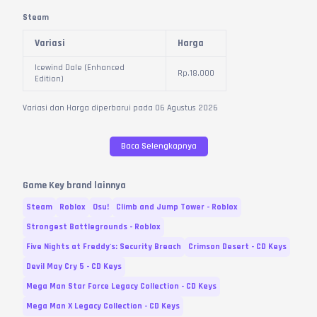
pembayaran sesuai petunjuk yang muncul di layar perangkat.
Kode Dikirim – Setelah pembayaran berhasil, CD Keys Icewind Dale
Steam
(Enhanced Edition) akan langsung dikirim ke menu "Transaksi" (filter
Variasi
Harga
status "Sudah Dikirim") maksimal 2 jam, atau instan jika memilih
penjual berlabel Instant.
Icewind Dale (Enhanced
Aktivasi & Konfirmasi – Segera aktivasi kode di platform yang sesuai
Rp.
18.000
Edition)
(maksimal 1x24 jam).
Konfirmasi pesanan setelah kode berhasil digunakan, dan berikan
Variasi dan Harga diperbarui pada
06
Agustus
2026
ulasan untuk membantu sesama gamer menemukan penjual terbaik
Baca Selengkapnya
Game Key brand lainnya
Steam
Roblox
Osu!
Climb and Jump Tower - Roblox
Strongest Battlegrounds - Roblox
Five Nights at Freddy's: Security Breach
Crimson Desert - CD Keys
Devil May Cry 5 - CD Keys
Mega Man Star Force Legacy Collection - CD Keys
Mega Man X Legacy Collection - CD Keys