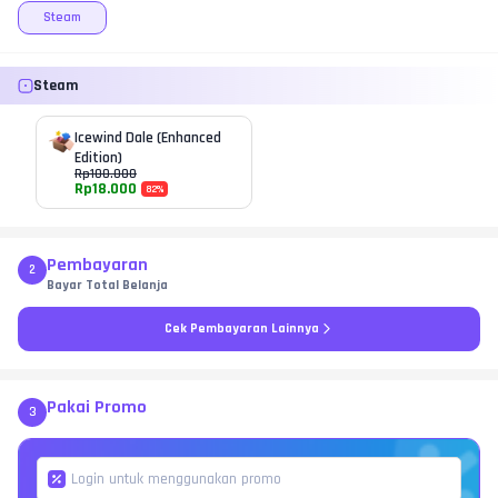
Steam
Steam
Icewind Dale (Enhanced
Edition)
Rp
100.000
Rp
18.000
82
%
Pembayaran
2
Bayar Total Belanja
Cek Pembayaran Lainnya
Pakai Promo
3