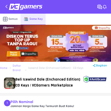
Semua
Game Key
Bagikan
Daftar
Home
Icewind Dale (Enhanced Edition) - CD Keys
Brand
Beli Icewind Dale (Enchanced Edition)
CD Keys | VCGamers Marketplace
Pilih Nominal
1
Jaminan Harga Game Key Termurah Buat Kamu!