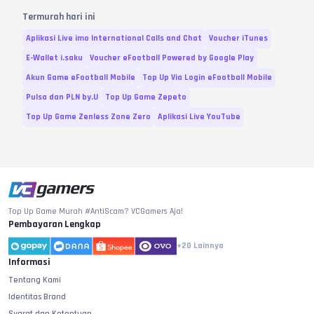
Termurah hari ini
Aplikasi Live imo International Calls and Chat
Voucher iTunes
E-Wallet i.saku
Voucher eFootball Powered by Google Play
Akun Game eFootball Mobile
Top Up Via Login eFootball Mobile
Pulsa dan PLN by.U
Top Up Game Zepeto
Top Up Game Zenless Zone Zero
Aplikasi Live YouTube
Top Up Game Murah #AntiScam? VCGamers Aja!
Pembayaran Lengkap
+20
Lainnya
Informasi
Tentang Kami
Identitas Brand
Syarat dan Ketentuan