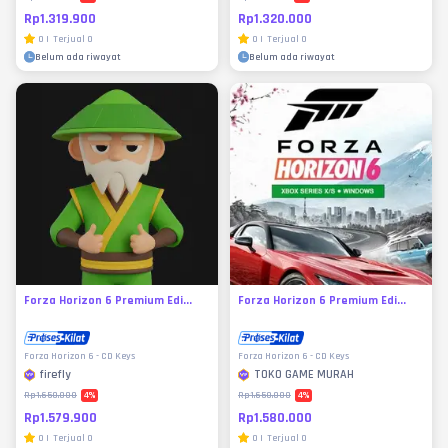
Rp1.319.900
Rp1.320.000
0
|
Terjual
0
0
|
Terjual
0
Belum ada riwayat
Belum ada riwayat
Forza Horizon 6 Premium Edi...
Forza Horizon 6 Premium Edi...
Forza Horizon 6 - CD Keys
Forza Horizon 6 - CD Keys
firefly
TOKO GAME MURAH
4
%
4
%
Rp1.650.000
Rp1.650.000
Rp1.579.900
Rp1.580.000
0
|
Terjual
0
0
|
Terjual
0