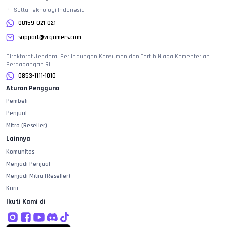
PT Sotta Teknologi Indonesia
08159-021-021
support@vcgamers.com
Direktorat Jenderal Perlindungan Konsumen dan Tertib Niaga Kementerian
Perdagangan RI
0853-1111-1010
Aturan Pengguna
Pembeli
Penjual
Mitra (Reseller)
Lainnya
Komunitas
Menjadi Penjual
Menjadi Mitra (Reseller)
Karir
Ikuti Kami di