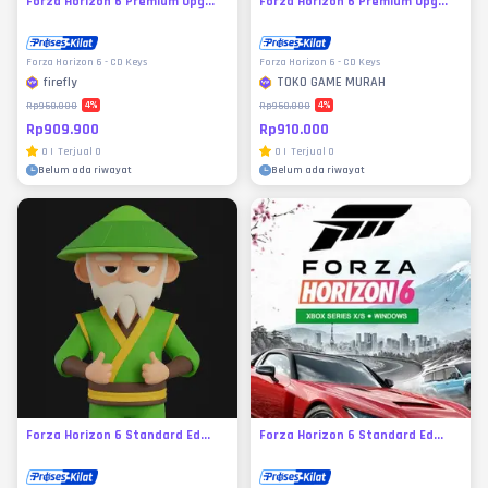
Forza Horizon 6 Premium Upg...
Forza Horizon 6 Premium Upg...
Forza Horizon 6 - CD Keys
Forza Horizon 6 - CD Keys
firefly
TOKO GAME MURAH
4
%
4
%
Rp950.000
Rp950.000
Rp909.900
Rp910.000
0
|
Terjual
0
0
|
Terjual
0
Belum ada riwayat
Belum ada riwayat
Forza Horizon 6 Standard Ed...
Forza Horizon 6 Standard Ed...