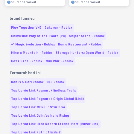
Belum ada riwayat
Belum ada riwayat
brand lainnya
Play Together VNG
Gakuran - Roblox
Onimusha: Way of the Sword (PC)
Sniper Arena - Roblox
+1 Magic Evolution - Roblox
Run a Restaurant - Roblox
Mine a Mountain - Roblox
Storage Hunters: Open World - Roblox
Haze Seas - Roblox
Mini War - Roblox
Termurah hari ini
Robux 5 Hari Roblox
DLC Roblox
Top Up via Link Ragnarok Endless Trails
Top Up via Link Ragnarok Origin Global (Link)
Top Up via Link MONGIL: Star Dive
Top Up via Link Odin: Valhalla Rising
Top Up via Link Hero Reborn Eternal Pact (Razer Link)
Top Up via Link Path of Exile 2