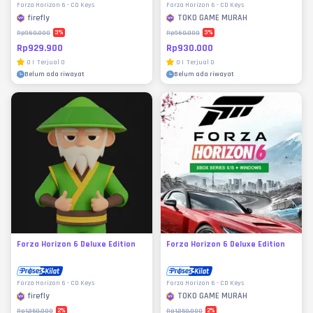
Forza Horizon 6 - CD Keys
Forza Horizon 6 - CD Keys
firefly
TOKO GAME MURAH
3
%
3
%
Rp960.000
Rp960.000
Rp929.900
Rp930.000
0
|
Terjual
0
0
|
Terjual
0
Belum ada riwayat
Belum ada riwayat
Forza Horizon 6 Deluxe Edition
Forza Horizon 6 Deluxe Edition
Forza Horizon 6 - CD Keys
Forza Horizon 6 - CD Keys
firefly
TOKO GAME MURAH
2
%
2
%
Rp1.350.000
Rp1.350.000