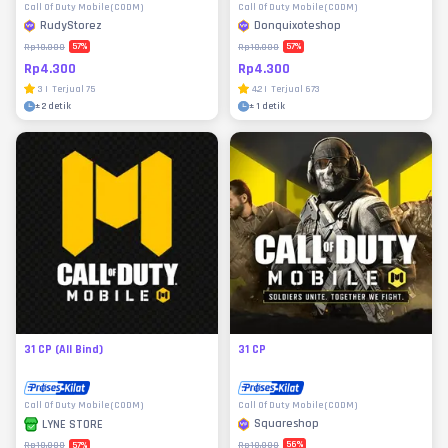
Call Of Duty Mobile (CODM)
Call Of Duty Mobile (CODM)
RudyStorez
Donquixoteshop
57
%
57
%
Rp10.000
Rp10.000
Rp4.300
Rp4.300
3
|
Terjual
75
4.2
|
Terjual
673
±
2 detik
±
1 detik
31 CP (All Bind)
31 CP
Call Of Duty Mobile (CODM)
Call Of Duty Mobile (CODM)
Squareshop
LYNE STORE
56
%
57
%
Rp10.000
Rp10.000