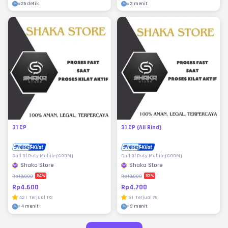
±
25 detik
±
3 menit
31 CP
31 CP (All Bind)
Call Of Duty Mobile (CODM)
Call Of Duty Mobile (CODM)
Shaka Store
Shaka Store
54
%
53
%
Rp10.000
Rp10.000
Rp4.600
Rp4.700
4.2
|
Terjual
172
5
|
Terjual
75
±
4 menit
±
3 menit