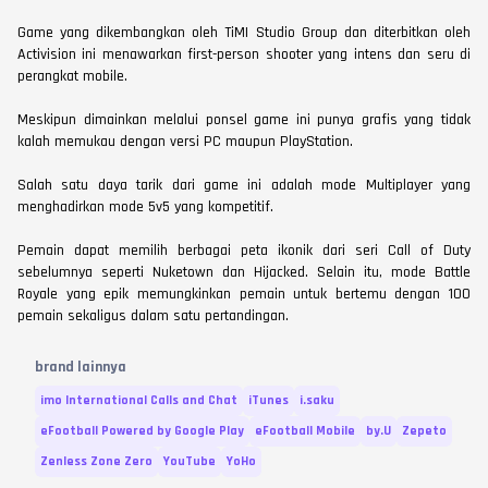
Game yang dikembangkan oleh TiMI Studio Group dan diterbitkan oleh
Activision ini menawarkan first-person shooter yang intens dan seru di
perangkat mobile.
Meskipun dimainkan melalui ponsel game ini punya grafis yang tidak
kalah memukau dengan versi PC maupun PlayStation.
Salah satu daya tarik dari game ini adalah mode Multiplayer yang
menghadirkan mode 5v5 yang kompetitif.
Pemain dapat memilih berbagai peta ikonik dari seri Call of Duty
sebelumnya seperti Nuketown dan Hijacked. Selain itu, mode Battle
Royale yang epik memungkinkan pemain untuk bertemu dengan 100
pemain sekaligus dalam satu pertandingan.
brand lainnya
imo International Calls and Chat
iTunes
i.saku
eFootball Powered by Google Play
eFootball Mobile
by.U
Zepeto
Zenless Zone Zero
YouTube
YoHo