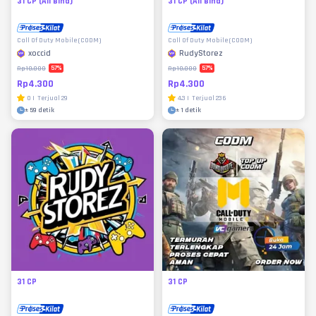
31 CP (All Bind)
31 CP (All Bind)
Call Of Duty Mobile (CODM)
Call Of Duty Mobile (CODM)
xoccid
RudyStorez
57
%
57
%
Rp10.000
Rp10.000
Rp4.300
Rp4.300
0
|
Terjual
29
4.3
|
Terjual
236
±
59 detik
±
1 detik
31 CP
31 CP