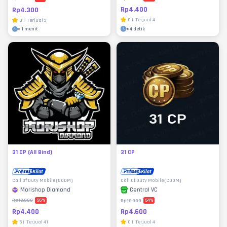
Rp4.400
Rp4.300
0
|
Terjual
4
0
|
Terjual
3
±
4 detik
±
1 menit
31 CP (All Bind)
31 CP
Call Of Duty Mobile (CODM)
Call Of Duty Mobile (CODM)
Morishop Diamond
Central VC
56
%
54
%
Rp10.000
Rp10.000
Rp4.400
Rp4.600
5
|
Terjual
41
0
|
Terjual
4