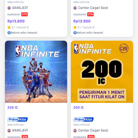
NBA Infinite
NBA Infinite
BANGJEFF
Center Cegel Seal
31
%
31
%
Rp20.000
Rp20.000
Rp13.800
Rp13.900
0
|
Terjual
0
0
|
Terjual
0
Belum ada riwayat
Belum ada riwayat
200 IC
200 IC
NBA Infinite
NBA Infinite
BANGJEFF
Center Cegel Seal
47
%
46
%
Rp50.000
Rp50.000