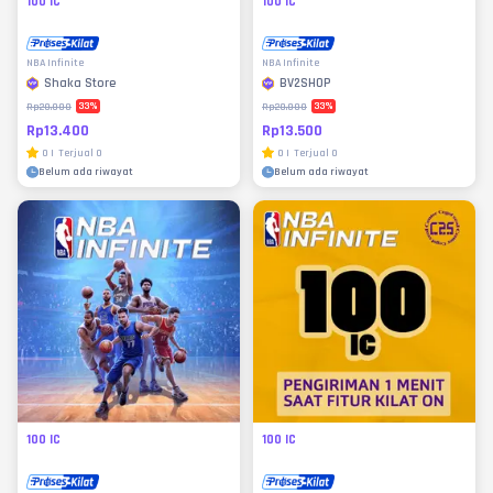
100 IC
100 IC
NBA Infinite
NBA Infinite
Shaka Store
BV2SHOP
33
%
33
%
Rp20.000
Rp20.000
Rp13.400
Rp13.500
0
|
Terjual
0
0
|
Terjual
0
Belum ada riwayat
Belum ada riwayat
100 IC
100 IC