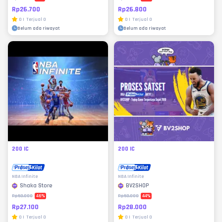
Rp26.700
Rp26.800
0
|
Terjual
0
0
|
Terjual
0
Belum ada riwayat
Belum ada riwayat
200 IC
200 IC
NBA Infinite
NBA Infinite
Shaka Store
BV2SHOP
46
%
44
%
Rp50.000
Rp50.000
Rp27.100
Rp28.000
0
|
Terjual
0
0
|
Terjual
0