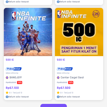
Belum ada riwayat
Belum ada riwayat
500 IC
500 IC
NBA Infinite
NBA Infinite
BANGJEFF
Center Cegel Seal
16
%
16
%
Rp80.000
Rp80.000
Rp67.100
Rp67.500
0
|
Terjual
0
0
|
Terjual
0
Belum ada riwayat
Belum ada riwayat