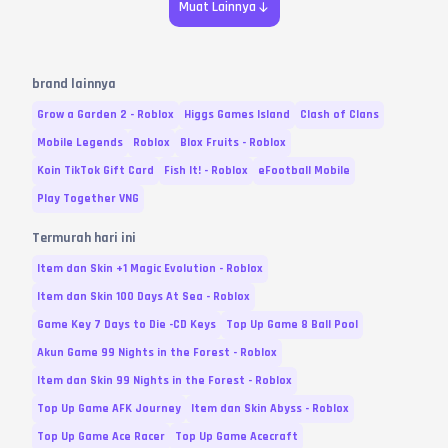
Muat Lainnya
brand lainnya
Grow a Garden 2 - Roblox
Higgs Games Island
Clash of Clans
Mobile Legends
Roblox
Blox Fruits - Roblox
Koin TikTok Gift Card
Fish It! - Roblox
eFootball Mobile
Play Together VNG
Termurah hari ini
Item dan Skin +1 Magic Evolution - Roblox
Item dan Skin 100 Days At Sea - Roblox
Game Key 7 Days to Die -CD Keys
Top Up Game 8 Ball Pool
Akun Game 99 Nights in the Forest - Roblox
Item dan Skin 99 Nights in the Forest - Roblox
Top Up Game AFK Journey
Item dan Skin Abyss - Roblox
Top Up Game Ace Racer
Top Up Game Acecraft