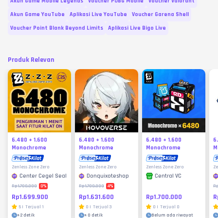
Akun Game Mobile Legends
Voucher PUBG Mobile
Voucher Valorant
Akun Game YouTube
Aplikasi Live YouTube
Voucher Garena Shell
Voucher Point Blank Beyond Limits
Aplikasi Live Bigo Live
Produk Relevan
6.480 + 1.600
6.480 + 1.600
6.480 + 1.600
6
Monochrome
Monochrome
Monochrome
M
Zenless Zone Zero
Zenless Zone Zero
Zenless Zone Zero
Ze
Center Cegel Seal
Donquixoteshop
Central VC
0
%
4
%
Rp1.700.000
Rp1.700.000
Rp
Rp1.699.900
Rp1.631.600
R
Rp1.700.000
5
|
Terjual
1
0
|
Terjual
3
0
|
Terjual
0
±
2 detik
±
0 detik
Belum ada riwayat