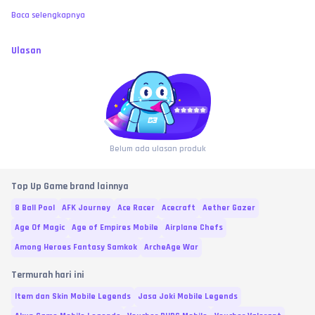
Baca selengkapnya
Ulasan
Belum ada ulasan produk
Top Up Game brand lainnya
8 Ball Pool
AFK Journey
Ace Racer
Acecraft
Aether Gazer
Age Of Magic
Age of Empires Mobile
Airplane Chefs
Among Heroes Fantasy Samkok
ArcheAge War
Termurah hari ini
Item dan Skin Mobile Legends
Jasa Joki Mobile Legends