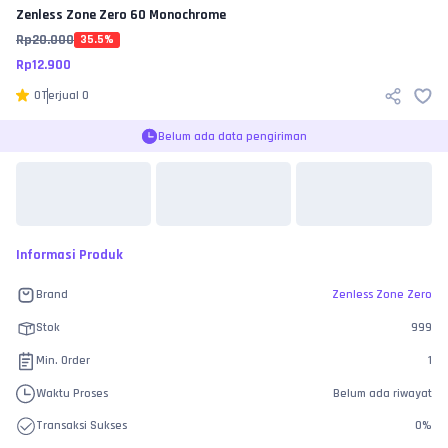
Zenless Zone Zero
60 Monochrome
Rp
20.000
35.5
%
Rp
12.900
0
Terjual
0
Belum ada data pengiriman
Informasi Produk
Brand
Zenless Zone Zero
Stok
999
Min. Order
1
Waktu Proses
Belum ada riwayat
Transaksi Sukses
0
%