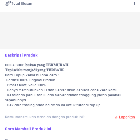
Total Ulasan
1
Deskripsi Produk
CHIGA SHOP 𝐛𝐮𝐤𝐚𝐧 𝐲𝐚𝐧𝐠 𝐓𝐄𝐑𝐌𝐔𝐑𝐀𝐇.
𝐓𝐚𝐩𝐢 𝐬𝐞𝐥𝐚𝐥𝐮 𝐦𝐞𝐧𝐣𝐚𝐝𝐢 𝐲𝐚𝐧𝐠 𝐓𝐄𝐑𝐁𝐀𝐈𝐊.
Cara Topup Zenless Zone Zero :
-Garansi 100% Original Produk
- Proses Kilat, Valid 100%
- Hanya membutuhkan ID dan Server akun Zenless Zone Zero kamu
- Kesalahan penulisan ID dan Server adalah tanggung jawab pembeli 
sepenuhnya
- Cek cara trading pada halaman ini untuk tutorial top up
Laporkan
Kamu menemukan masalah dengan produk ini?
Cara Membeli Produk ini
...