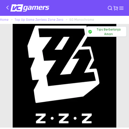
Home
Top Up Game Zenless Zone Zero
60 Monochrome
Tips Berbelanja
Aman