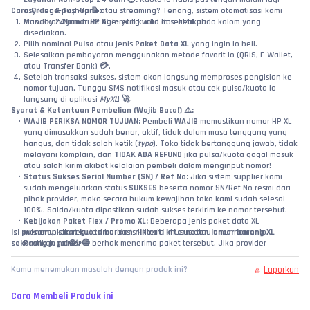
Cara Order & Top-Up 📝:
asyik nge-push rank atau streaming? Tenang, sistem otomatisasi kami 
Masukkan 
standby 24 jam buat nge-refill kuota lo seketika!
Nomor HP XL
 lo yang valid dan aktif pada kolom yang 
disediakan.
Pilih nominal 
Pulsa
 atau jenis 
Paket Data XL
 yang ingin lo beli.
Selesaikan pembayaran menggunakan metode favorit lo (QRIS, E-Wallet, 
atau Transfer Bank) 💳.
Setelah transaksi sukses, sistem akan langsung memproses pengisian ke 
nomor tujuan. Tunggu SMS notifikasi masuk atau cek pulsa/kuota lo 
langsung di aplikasi 
MyXL
! 🚀
Syarat & Ketentuan Pembelian (Wajib Baca!) ⚠️:
WAJIB PERIKSA NOMOR TUJUAN:
 Pembeli 
WAJIB
 memastikan nomor HP XL 
yang dimasukkan sudah benar, aktif, tidak dalam masa tenggang yang 
hangus, dan tidak salah ketik (
typo
). Toko tidak bertanggung jawab, tidak 
melayani komplain, dan 
TIDAK ADA REFUND
 jika pulsa/kuota gagal masuk 
atau salah kirim akibat kelalaian pembeli dalam menginput nomor!
Status Sukses Serial Number (SN) / Ref No:
 Jika sistem supplier kami 
sudah mengeluarkan status 
SUKSES
 beserta nomor SN/Ref No resmi dari 
pihak provider, maka secara hukum kewajiban toko kami sudah selesai 
100%. Saldo/kuota dipastikan sudah sukses terkirim ke nomor tersebut.
Kebijakan Paket Flex / Promo XL:
 Beberapa jenis paket data XL 
Isi pulsamu, sikat kuotamu, dan nikmati internetan lancar bareng XL 
menerapkan regulasi berbasis kriteria khusus atau umur nomor lo. 
sekarang juga! 🌐✨🔵
Pastikan nomor lo berhak menerima paket tersebut. Jika provider 
menolak karena nomor tidak sesuai kriteria paket, saldo akan di-refund 
otomatis ke dompet akun web lo.
Laporkan
Kamu menemukan masalah dengan produk ini?
Wajib Video Unboxing / Bukti Valid:
 Jika terjadi klaim pesanan sukses tapi 
pulsa/kuota belum masuk, pembeli wajib melampirkan video tanpa 
Cara Membeli Produk ini
potong (
no-cut/no-edit
) yang memperlihatkan riwayat transaksi web toko, 
detail nomor yang diinput, hingga pengecekan langsung ke dalam 