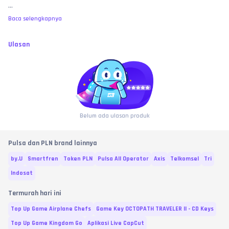
...
aplikasi 
MyXL
 atau dial 
*123#
 sebagai bukti valid untuk investigasi ke 
operator pusat.
Baca selengkapnya
MEMBELI SAMA DENGAN MENYETUJUI:
 Dengan melakukan transaksi dan 
pembayaran di toko ini, pembeli dianggap telah membaca, memahami, 
dan 
MENYETUJUI
 seluruh syarat, ketentuan, serta batas garansi yang 
Ulasan
berlaku di atas. No refund atas kesalahan murni user, bre! 🧐
Belum ada ulasan produk
Pulsa dan PLN brand lainnya
by.U
Smartfren
Token PLN
Pulsa All Operator
Axis
Telkomsel
Tri
Indosat
Termurah hari ini
Top Up Game Airplane Chefs
Game Key OCTOPATH TRAVELER II - CD Keys
Top Up Game Kingdom Go
Aplikasi Live CapCut