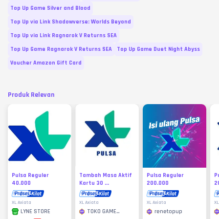
Top Up Game Silver and Blood
Top Up via Link Shadowverse: Worlds Beyond
Top Up via Link Ragnarok V Returns SEA
Top Up Game Ragnarok V Returns SEA
Top Up Game Duet Night Abyss
Voucher Amazon Gift Card
Produk Relevan
Pulsa Reguler
Tambah Masa Aktif
Pulsa Reguler
P
40.000
Kartu 30 ...
200.000
2
XL Axiata
XL Axiata
XL Axiata
XL
TOKO GAME
renetopup
LYNE STORE