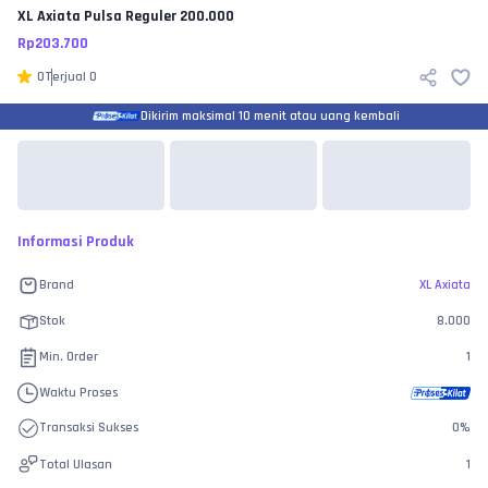
XL Axiata
Pulsa Reguler 200.000
Rp
203.700
0
Terjual
0
Dikirim maksimal 10 menit atau uang kembali
Informasi Produk
Brand
XL Axiata
Stok
8.000
Min. Order
1
Waktu Proses
Transaksi Sukses
0
%
Total Ulasan
1