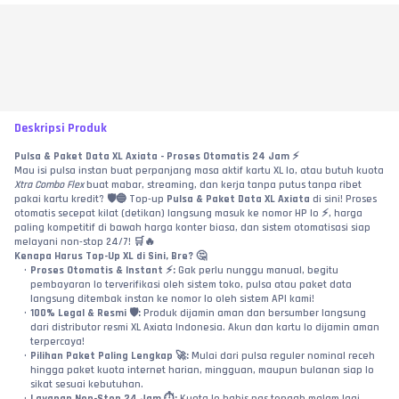
Deskripsi Produk
Pulsa & Paket Data XL Axiata - Proses Otomatis 24 Jam ⚡
Mau isi pulsa instan buat perpanjang masa aktif kartu XL lo, atau butuh kuota 
Xtra Combo Flex
 buat mabar, streaming, dan kerja tanpa putus tanpa ribet 
pakai kartu kredit? 🛡️🔵 Top-up 
Pulsa & Paket Data XL Axiata
 di sini! Proses 
otomatis secepat kilat (detikan) langsung masuk ke nomor HP lo ⚡, harga 
paling kompetitif di bawah harga konter biasa, dan sistem otomatisasi siap 
melayani non-stop 24/7! 🛒🔥
Kenapa Harus Top-Up XL di Sini, Bre? 🤔
Proses Otomatis & Instant ⚡:
 Gak perlu nunggu manual, begitu 
pembayaran lo terverifikasi oleh sistem toko, pulsa atau paket data 
langsung ditembak instan ke nomor lo oleh sistem API kami!
100% Legal & Resmi 🛡️:
 Produk dijamin aman dan bersumber langsung 
dari distributor resmi XL Axiata Indonesia. Akun dan kartu lo dijamin aman 
terpercaya!
Pilihan Paket Paling Lengkap 🚀:
 Mulai dari pulsa reguler nominal receh 
hingga paket kuota internet harian, mingguan, maupun bulanan siap lo 
sikat sesuai kebutuhan.
Layanan Non-Stop 24 Jam ⏱️:
 Kuota lo habis pas tengah malam lagi 